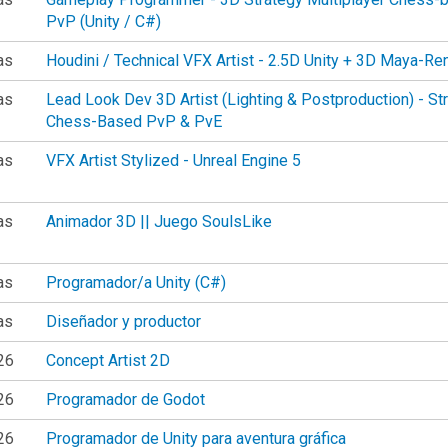
PvP (Unity / C#)
as
Houdini / Technical VFX Artist - 2.5D Unity + 3D Maya-Re
as
Lead Look Dev 3D Artist (Lighting & Postproduction) - St
Chess-Based PvP & PvE
as
VFX Artist Stylized - Unreal Engine 5
as
Animador 3D || Juego SoulsLike
as
Programador/a Unity (C#)
as
Diseñador y productor
26
Concept Artist 2D
26
Programador de Godot
26
Programador de Unity para aventura gráfica