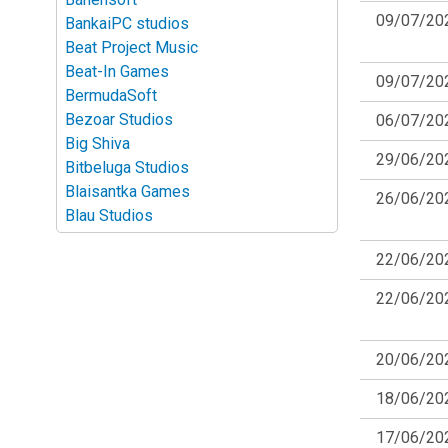
09/07/20
BankaiPC studios
Beat Project Music
Beat-In Games
09/07/20
BermudaSoft
Bezoar Studios
06/07/20
Big Shiva
29/06/20
Bitbeluga Studios
Blaisantka Games
26/06/20
Blau Studios
Blazing Fox Games
22/06/20
Brainside
BraveZebra
22/06/20
Broken Bird Games
Broken Head Studio
BrokenQuill
20/06/20
Brominds
18/06/20
CalypsoGAMES
Campfire Games
17/06/20