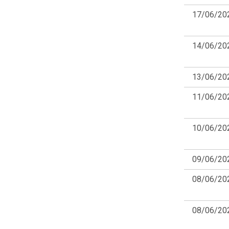
Cero Try Games
17/06/20
Challenger Entertainment
chismer
Chloroplast games
14/06/20
Cierzo Studios
Click the pixel
13/06/20
Clinko
Clockgear Design
11/06/20
Crayon Monsters Studio
Creek Games
Croissant Cat Games
10/06/20
Crown Games
CW
09/06/20
Dad & Son Games
Dark Dino
08/06/20
Dark Fire Games
Dark Ponys
08/06/20
Dark Software Entertainment
daw