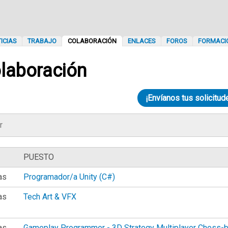
ICIAS
TRABAJO
COLABORACIÓN
ENLACES
FOROS
FORMACI
aboración
¡Envíanos tus solicitud
PUESTO
as
Programador/a Unity (C#)
as
Tech Art & VFX
as
Gameplay Programmer - 3D Strategy Multiplayer Chess-