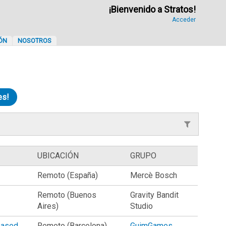
¡Bienvenido a Stratos!
Acceder
ÓN
NOSOTROS
es!
UBICACIÓN
GRUPO
Remoto (España)
Mercè Bosch
Remoto (Buenos
Gravity Bandit
Aires)
Studio
based
Remoto (Barcelona)
GuimGames