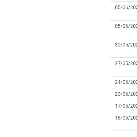
DCK Project
05/06/20
DeoxGames
DevelopNewMinds
05/06/20
DevelUp
DI GAMES Studio
Digital Corsairs
30/05/20
DinoSouls Games
Divertifica
Dos Asociados
27/05/20
Dragon's Hammer
Dual Mirror Games
24/05/20
DX
EDD Project
20/05/20
Eden Team
17/05/20
Elven Studios
Entalto Studios
16/05/20
Enxebre Games
eosBarcelona
Equipo Verdiazul