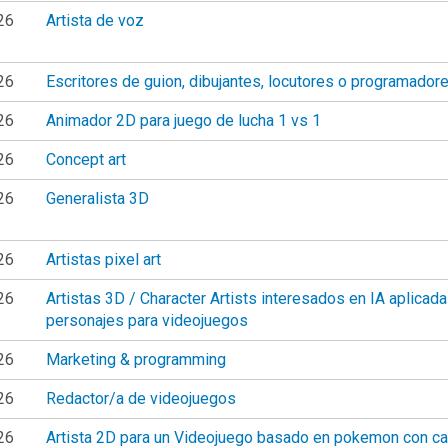
26
Artista de voz
26
Escritores de guion, dibujantes, locutores o programador
26
Animador 2D para juego de lucha 1 vs 1
26
Concept art
26
Generalista 3D
26
Artistas pixel art
26
Artistas 3D / Character Artists interesados en IA aplicada
personajes para videojuegos
26
Marketing & programming
26
Redactor/a de videojuegos
26
Artista 2D para un Videojuego basado en pokemon con ca