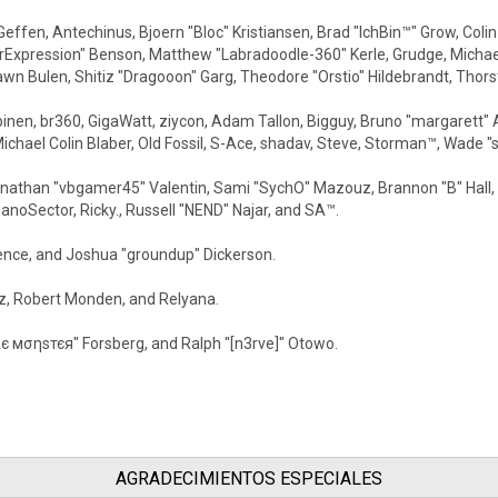
Geffen, Antechinus, Bjoern "Bloc" Kristiansen, Brad "IchBin™" Grow, Col
rExpression" Benson, Matthew "Labradoodle-360" Kerle, Grudge, Michael
awn Bulen, Shitiz "Dragooon" Garg, Theodore "Orstio" Hildebrandt, Thorst
Kilpinen, br360, GigaWatt, ziycon, Adam Tallon, Bigguy, Bruno "margarett
ichael Colin Blaber, Old Fossil, S-Ace, shadav, Steve, Storman™, Wade 
onathan "vbgamer45" Valentin, Sami "SychO" Mazouz, Brannon "B" Hall,
noSector, Ricky., Russell "NEND" Najar, and SA™.
Spence, and Joshua "groundup" Dickerson.
z, Robert Monden, and Relyana.
кιє мσηѕтєя" Forsberg, and Ralph "[n3rve]" Otowo.
AGRADECIMIENTOS ESPECIALES