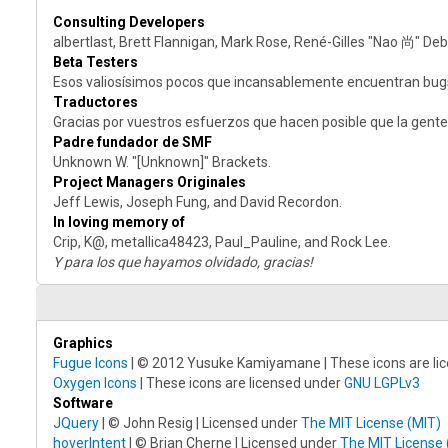
Consulting Developers
albertlast, Brett Flannigan, Mark Rose, René-Gilles "Nao 尚" De
Beta Testers
Esos valiosísimos pocos que incansablemente encuentran bugs, 
Traductores
Gracias por vuestros esfuerzos que hacen posible que la gente
Padre fundador de SMF
Unknown W. "[Unknown]" Brackets.
Project Managers Originales
Jeff Lewis, Joseph Fung, and David Recordon.
In loving memory of
Crip, K@, metallica48423, Paul_Pauline, and Rock Lee.
Y para los que hayamos olvidado, gracias!
Graphics
Fugue Icons
| © 2012 Yusuke Kamiyamane | These icons are lic
Oxygen Icons
| These icons are licensed under
GNU LGPLv3
Software
JQuery
| © John Resig | Licensed under
The MIT License (MIT)
hoverIntent
| © Brian Cherne | Licensed under
The MIT License 