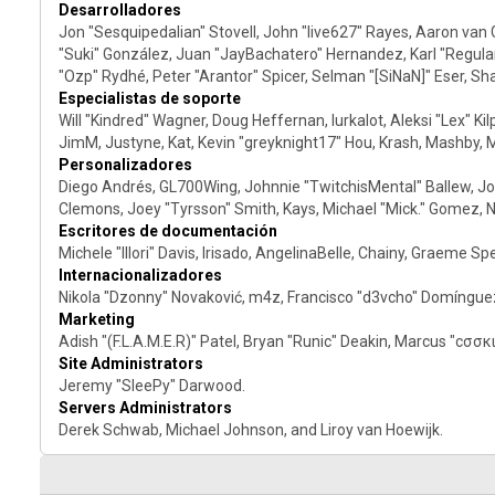
Desarrolladores
Jon "Sesquipedalian" Stovell, John "live627" Rayes, Aaron van 
"Suki" González, Juan "JayBachatero" Hernandez, Karl "Regula
"Ozp" Rydhé, Peter "Arantor" Spicer, Selman "[SiNaN]" Eser, Sh
Especialistas de soporte
Will "Kindred" Wagner, Doug Heffernan, lurkalot, Aleksi "Lex" 
JimM, Justyne, Kat, Kevin "greyknight17" Hou, Krash, Mashby, M
Personalizadores
Diego Andrés, GL700Wing, Johnnie "TwitchisMental" Ballew, J
Clemons, Joey "Tyrsson" Smith, Kays, Michael "Mick." Gomez, Na
Escritores de documentación
Michele "Illori" Davis, Irisado, AngelinaBelle, Chainy, Graeme 
Internacionalizadores
Nikola "Dzonny" Novaković, m4z, Francisco "d3vcho" Domíngue
Marketing
Adish "(F.L.A.M.E.R)" Patel, Bryan "Runic" Deakin, Marcus "cσσ
Site Administrators
Jeremy "SleePy" Darwood.
Servers Administrators
Derek Schwab, Michael Johnson, and Liroy van Hoewijk.