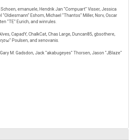
in Schoen, emanuele, Hendrik Jan "Compuart" Visser, Jessica
 "Oldiesmann" Eshom, Michael "Thantos" Miller, Norv, Oscar
en "TE" Eurich, and winrules.
" Alves, CapadY, ChalkCat, Chas Large, Duncan85, gbsothere,
"sησω" Poulsen, and xenovanis.
 Gary M. Gadsdon, Jack "akabugeyes" Thorsen, Jason "JBlaze"