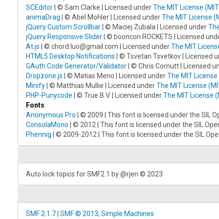
SCEditor
| © Sam Clarke | Licensed under
The MIT License (MIT
animaDrag
| © Abel Mohler | Licensed under
The MIT License (
jQuery Custom Scrollbar
| © Maciej Zubala | Licensed under
The
jQuery Responsive Slider
| © booncon ROCKETS | Licensed und
At.js
| © chord.luo@gmail.com | Licensed under
The MIT Licens
HTML5 Desktop Notifications
| © Tsvetan Tsvetkov | Licensed 
GAuth Code Generator/Validator
| © Chris Cornutt | Licensed 
Dropzone.js
| © Matias Meno | Licensed under
The MIT License
Minify
| © Matthias Mullie | Licensed under
The MIT License (MI
PHP-Punycode
| © True B.V. | Licensed under
The MIT License (
Fonts
Anonymous Pro
| © 2009 | This font is licensed under the SIL 
ConsolaMono
| © 2012 | This font is licensed under the SIL Ope
Phennig
| © 2009-2012 | This font is licensed under the SIL Ope
Auto lock topics for SMF2.1 by @rjen © 2023
SMF 2.1.7
|
SMF © 2013
,
Simple Machines