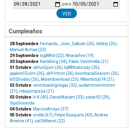
para
Cumpleaños
28 Septiembre
:
Fernando_Jose_Galludo (26)
,
teldrip (26)
,
Manuel Armas (23)
29 Septiembre
:
big88ltd (22)
,
Nhacaifive (19)
30 Septiembre
:
KarlsBerg (34)
,
Pablo Veintimilla (21)
01 Octubre
:
okfun5picn (26)
,
bj88thatcrazy (26)
,
jajalive55com (26)
,
ok91mrcn (26)
,
keonhacai5sacom (26)
,
bl555video (26)
,
8kbetdownload (23)
,
98winliclub74 (21)
02 Octubre
:
ventcleaningvegas (32)
,
audamtreemmmm
(21)
,
mksportpizza (21)
03 Octubre
:
H-K (40)
,
DanielAdvam (33)
,
sokar92 (29)
,
SipsSooxoda
04 Octubre
:
MarcosArroyo (37)
05 Octubre
:
cmilla (67)
,
Felipe Busquets (43)
,
Andres
Aneiros (41)
,
cat368anet (22)