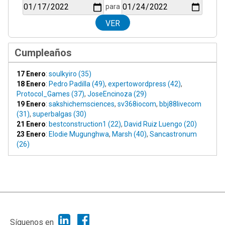
para
Cumpleaños
17 Enero
:
soulkyiro (35)
18 Enero
:
Pedro Padilla (49)
,
expertowordpress (42)
,
Protocol_Games (37)
,
JoseEncinoza (29)
19 Enero
:
sakshichemsciences
,
sv368iocom
,
bbj88livecom
(31)
,
superbalgas (30)
21 Enero
:
bestconstruction1 (22)
,
David Ruiz Luengo (20)
23 Enero
:
Elodie Mugunghwa
,
Marsh (40)
,
Sancastronum
(26)
|
Ayuda
Ir Arriba ▲
|
,
SMF 2.1.7
SMF © 2013
Simple Machines
Síguenos en