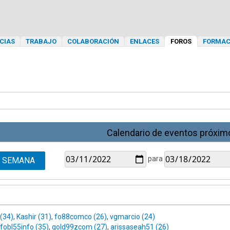
CIAS
TRABAJO
COLABORACIÓN
ENLACES
FOROS
FORMAC
Calendario de eventos próxim
para
SEMANA
 (34)
,
Kashir (31)
,
fo88comco (26)
,
vgmarcio (24)
fobl55info (35)
,
gold99zcom (27)
,
arissaseah51 (26)