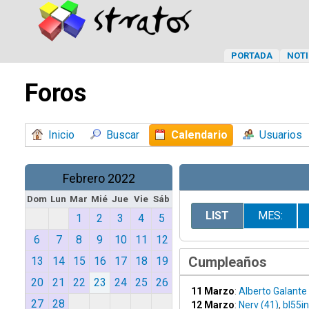
PORTADA
NOTI
Foros
Inicio
Buscar
Calendario
Usuarios
Febrero 2022
Dom
Lun
Mar
Mié
Jue
Vie
Sáb
LIST
MES:
1
2
3
4
5
6
7
8
9
10
11
12
Cumpleaños
13
14
15
16
17
18
19
20
21
22
23
24
25
26
11 Marzo
:
Alberto Galante
27
28
12 Marzo
:
Nerv (41)
,
bl55in