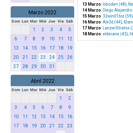
13 Marzo
:
loboden (48)
,
Ne
14 Marzo
:
Diego Alejandro
Marzo 2022
15 Marzo
:
32win01biz (59)
Dom
Lun
Mar
Mié
Jue
Vie
Sáb
16 Marzo
:
Alx3d (44)
,
IDan
17 Marzo
:
LanzerStratos (
1
2
3
4
5
18 Marzo
:
elderane (43)
,
h
6
7
8
9
10
11
12
13
14
15
16
17
18
19
20
21
22
23
24
25
26
27
28
29
30
31
Abril 2022
Dom
Lun
Mar
Mié
Jue
Vie
Sáb
1
2
3
4
5
6
7
8
9
10
11
12
13
14
15
16
17
18
19
20
21
22
23