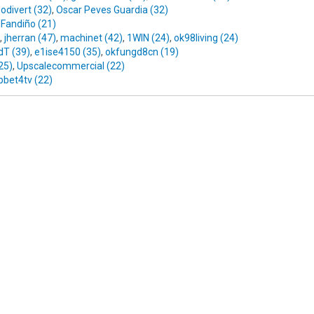
odivert (32)
,
Oscar Peves Guardia (32)
 Fandiño (21)
,
jherran (47)
,
machinet (42)
,
1WIN (24)
,
ok98living (24)
dT (39)
,
e1ise4150 (35)
,
okfungd8cn (19)
25)
,
Upscalecommercial (22)
bbet4tv (22)