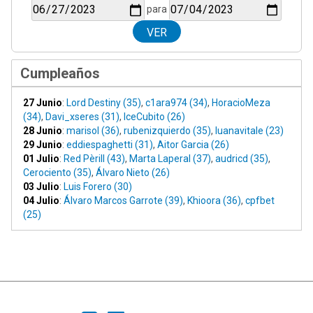
para
Cumpleaños
27 Junio
:
Lord Destiny (35)
,
c1ara974 (34)
,
HoracioMeza
(34)
,
Davi_xseres (31)
,
IceCubito (26)
28 Junio
:
marisol (36)
,
rubenizquierdo (35)
,
luanavitale (23)
29 Junio
:
eddiespaghetti (31)
,
Aitor Garcia (26)
01 Julio
:
Red Pèrill (43)
,
Marta Laperal (37)
,
audricd (35)
,
Cerociento (35)
,
Álvaro Nieto (26)
03 Julio
:
Luis Forero (30)
04 Julio
:
Álvaro Marcos Garrote (39)
,
Khioora (36)
,
cpfbet
(25)
|
Ayuda
Ir Arriba ▲
|
,
SMF 2.1.7
SMF © 2013
Simple Machines