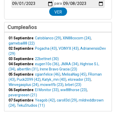
para
Cumpleaños
01 Septiembre
:
Catoblanco (29)
,
XIN88cocom (24)
,
gamebai88 (22)
02 Septiembre
:
Pogacha (43)
,
VOINYX (43)
,
AdrianensisDev
(29)
03 Septiembre
:
22bettnet (30)
04 Septiembre
:
eugen10o (36)
,
JMAA (34)
,
Highrise S.L.
(34)
,
albertllin (31)
,
Irene Bravo Gracia (23)
05 Septiembre
:
cgianfelice (46)
,
MelisaNag (45)
,
FRoman
(43)
,
Puck2099 (42)
,
Katyk_mn (40)
,
elcreador (33)
,
Winvegasplus (24)
,
mcwwtfb (23)
,
brbet (23)
06 Septiembre
:
El Monitor (33)
,
ww88horse (23)
,
pevergreeen (21)
07 Septiembre
:
Yeagob (42)
,
caroll3d (29)
,
mildreddbrown
(24)
,
TekuStudios (11)