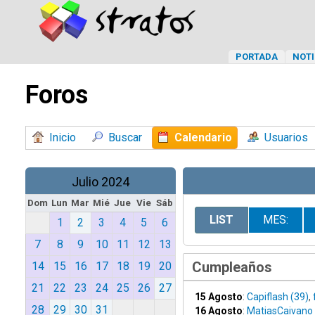
PORTADA
NOTI
Foros
Inicio
Buscar
Calendario
Usuarios
Julio 2024
Dom
Lun
Mar
Mié
Jue
Vie
Sáb
LIST
MES:
1
2
3
4
5
6
7
8
9
10
11
12
13
Cumpleaños
14
15
16
17
18
19
20
21
22
23
24
25
26
27
15 Agosto
:
Capiflash (39)
,
28
29
30
31
16 Agosto
:
MatiasCaivano 