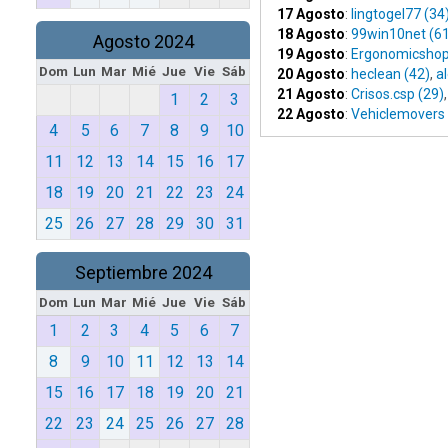
17 Agosto
:
lingtogel77 (34
18 Agosto
:
99win10net (6
Agosto 2024
19 Agosto
:
Ergonomicshop
Dom
Lun
Mar
Mié
Jue
Vie
Sáb
20 Agosto
:
heclean (42)
,
a
21 Agosto
:
Crisos.csp (29)
1
2
3
22 Agosto
:
Vehiclemovers 
4
5
6
7
8
9
10
11
12
13
14
15
16
17
18
19
20
21
22
23
24
25
26
27
28
29
30
31
Septiembre 2024
Dom
Lun
Mar
Mié
Jue
Vie
Sáb
1
2
3
4
5
6
7
8
9
10
11
12
13
14
15
16
17
18
19
20
21
22
23
24
25
26
27
28