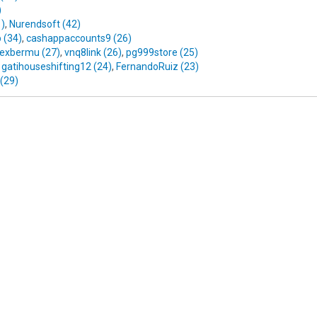
)
1)
,
Nurendsoft (42)
 (34)
,
cashappaccounts9 (26)
lexbermu (27)
,
vnq8link (26)
,
pg999store (25)
,
gatihouseshifting12 (24)
,
FernandoRuiz (23)
(29)