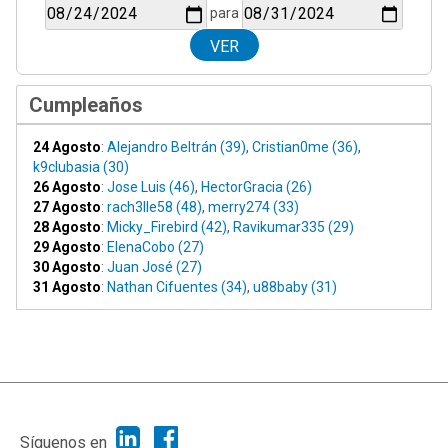
para
Cumpleaños
24 Agosto
:
Alejandro Beltrán (39)
,
Cristian0me (36)
,
k9clubasia (30)
26 Agosto
:
Jose Luis (46)
,
HectorGracia (26)
27 Agosto
:
rach3lle58 (48)
,
merry274 (33)
28 Agosto
:
Micky_Firebird (42)
,
Ravikumar335 (29)
29 Agosto
:
ElenaCobo (27)
30 Agosto
:
Juan José (27)
31 Agosto
:
Nathan Cifuentes (34)
,
u88baby (31)
|
Ayuda
Ir Arriba ▲
|
,
SMF 2.1.7
SMF © 2013
Simple Machines
Síguenos en