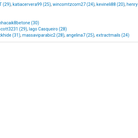
 (29)
,
katiacervera99 (25)
,
wincomtzcom27 (24)
,
kevineli88 (20)
,
henry
nhacaik8betone (30)
cott3231 (29)
,
Iago Casqueiro (28)
ckhide (31)
,
massaviparabic2 (28)
,
angelina7 (25)
,
extractmails (24)