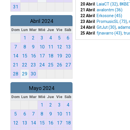
20 Abril
:
LaiaCT (32)
,
8KBET
31
21 Abril
:
avalontm (36)
22 Abril
:
Erkosone (45)
Abril 2024
23 Abril
:
PromusicSL (73)
,
24 Abril
:
GitJut (30)
,
adams
Dom
Lun
Mar
Mié
Jue
Vie
Sáb
25 Abril
:
fjnavarro (43)
,
tru
1
2
3
4
5
6
7
8
9
10
11
12
13
14
15
16
17
18
19
20
21
22
23
24
25
26
27
28
29
30
Mayo 2024
Dom
Lun
Mar
Mié
Jue
Vie
Sáb
1
2
3
4
5
6
7
8
9
10
11
12
13
14
15
16
17
18