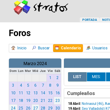
PORTADA
NOTI
Foros
Inicio
Buscar
Calendario
Usuarios
Marzo 2024
Dom
Lun
Mar
Mié
Jue
Vie
Sáb
LIST
MES:
1
2
3
4
5
6
7
8
9
Cumpleaños
10
11
12
13
14
15
16
17
18
19
20
21
22
23
18 Abril
:
Notnasiul (46)
,
Aar
24
25
26
27
28
29
30
19 Abril
:
Seo Valladolid (47