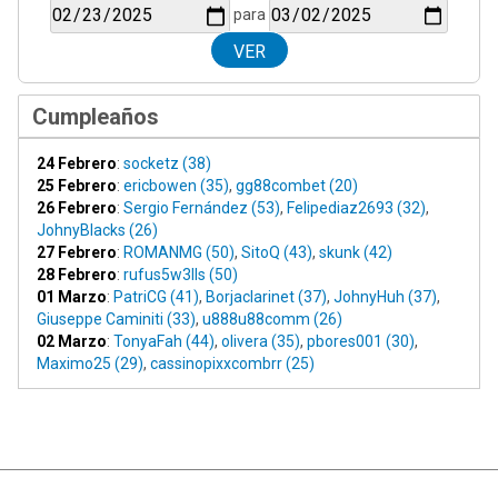
para
Cumpleaños
24 Febrero
:
socketz (38)
25 Febrero
:
ericbowen (35)
,
gg88combet (20)
26 Febrero
:
Sergio Fernández (53)
,
Felipediaz2693 (32)
,
JohnyBlacks (26)
27 Febrero
:
ROMANMG (50)
,
SitoQ (43)
,
skunk (42)
28 Febrero
:
rufus5w3lls (50)
01 Marzo
:
PatriCG (41)
,
Borjaclarinet (37)
,
JohnyHuh (37)
,
Giuseppe Caminiti (33)
,
u888u88comm (26)
02 Marzo
:
TonyaFah (44)
,
olivera (35)
,
pbores001 (30)
,
Maximo25 (29)
,
cassinopixxcombrr (25)
|
Ayuda
Ir Arriba ▲