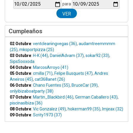
para
Cumpleaños
02 Octubre
:
ventcleaningvegas (36)
,
audamtreemmmm
(25)
,
mksportpizza (25)
03 Octubre
:
H-K (44)
,
DanielAdvam (37)
,
sokar92 (33)
,
SipsSooxoda
04 Octubre
:
MarcosArroyo (41)
05 Octubre
:
cmilla (71)
,
Felipe Busquets (47)
,
Andres
Aneiros (45)
,
cat368anet (26)
06 Octubre
:
Chano Fuentes (55)
,
BruceCar (39)
,
onlyibizaboatparty (38)
07 Octubre
:
Martin_Blackbird (46)
,
German Caballero (43)
,
piscinasIbiza (36)
08 Octubre
:
Vic Gonzalez (49)
,
hokerman99 (35)
,
Imjeax (32)
09 Octubre
:
Scrity1973 (37)