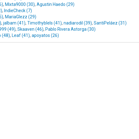
6)
,
Mixta9000 (30)
,
Agustin Haedo (29)
8)
,
IndieCheck (7)
5)
,
MariaGlezz (29)
)
,
jalbam (41)
,
Timothyblels (41)
,
nadiarodil (39)
,
SantiPeláez (31)
999 (49)
,
Skaaven (46)
,
Pablo Rivera Astorga (30)
 (48)
,
Leaf (41)
,
apoyatos (26)