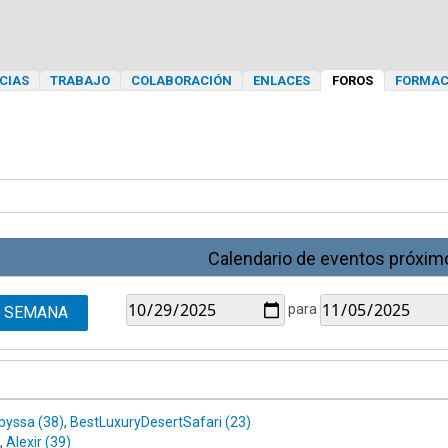
CIAS
TRABAJO
COLABORACIÓN
ENLACES
FOROS
FORMAC
Calendario de eventos próxim
para
SEMANA
byssa (38)
,
BestLuxuryDesertSafari (23)
,
Alexir (39)