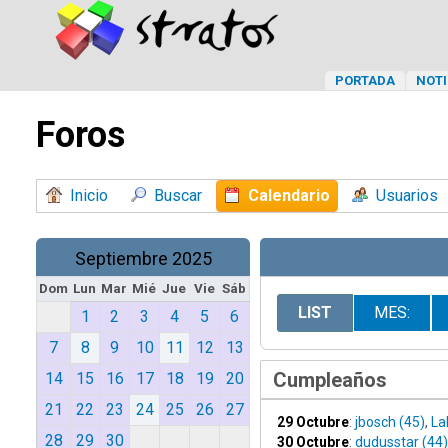
PORTADA
NOTI
Foros
Inicio
Buscar
Calendario
Usuarios
Septiembre 2025
Dom
Lun
Mar
Mié
Jue
Vie
Sáb
LIST
MES:
1
2
3
4
5
6
7
8
9
10
11
12
13
Cumpleaños
14
15
16
17
18
19
20
21
22
23
24
25
26
27
29 Octubre
:
jbosch (45)
,
La
28
29
30
30 Octubre
:
dudusstar (44)