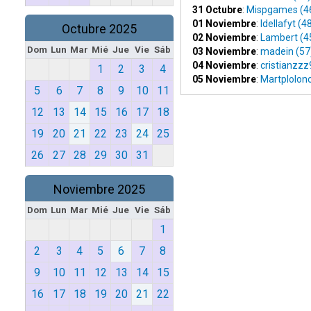
31 Octubre
:
Mispgames (4
01 Noviembre
:
Idellafyt (4
Octubre 2025
02 Noviembre
:
Lambert (4
Dom
Lun
Mar
Mié
Jue
Vie
Sáb
03 Noviembre
:
madein (57
04 Noviembre
:
cristianzzz
1
2
3
4
05 Noviembre
:
Martplolono
5
6
7
8
9
10
11
12
13
14
15
16
17
18
19
20
21
22
23
24
25
26
27
28
29
30
31
Noviembre 2025
Dom
Lun
Mar
Mié
Jue
Vie
Sáb
1
2
3
4
5
6
7
8
9
10
11
12
13
14
15
16
17
18
19
20
21
22