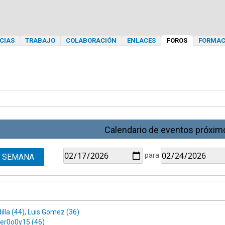
CIAS
TRABAJO
COLABORACIÓN
ENLACES
FOROS
FORMAC
Calendario de eventos próxim
para
SEMANA
illa (44)
,
Luis Gomez (36)
ler0o0y15 (46)