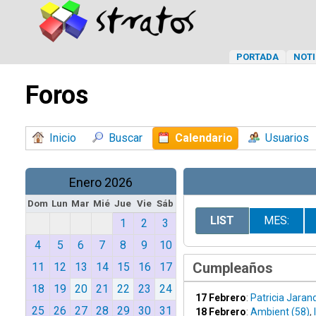
PORTADA
NOTI
Foros
Inicio
Buscar
Calendario
Usuarios
Enero 2026
Dom
Lun
Mar
Mié
Jue
Vie
Sáb
LIST
MES:
1
2
3
4
5
6
7
8
9
10
Cumpleaños
11
12
13
14
15
16
17
18
19
20
21
22
23
24
17 Febrero
:
Patricia Jarand
25
26
27
28
29
30
31
18 Febrero
:
Ambient (58)
,