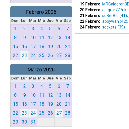
19 Febrero
:
MRCalderon3D
20 Febrero
:
alegrar777uk
Febrero 2026
21 Febrero
:
soBerBio (41)
,
Dom
Lun
Mar
Mié
Jue
Vie
Sáb
22 Febrero
:
abbywan (42)
,
24 Febrero
:
socketz (39)
1
2
3
4
5
6
7
8
9
10
11
12
13
14
15
16
17
18
19
20
21
22
23
24
25
26
27
28
Marzo 2026
Dom
Lun
Mar
Mié
Jue
Vie
Sáb
1
2
3
4
5
6
7
8
9
10
11
12
13
14
15
16
17
18
19
20
21
22
23
24
25
26
27
28
29
30
31