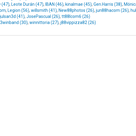
 (47)
,
Leote Durán (47)
,
IBAN (46)
,
kinalmae (45)
,
Gen.Harris (38)
,
Mónica
com
,
Legion (56)
,
willsmith (41)
,
New88photos (26)
,
jun88hacom (26)
,
hu
julsan3d (41)
,
JosePascual (26)
,
tt88lcom6 (26)
3winband (30)
,
winnittoria (27)
,
j88vippizza82 (26)