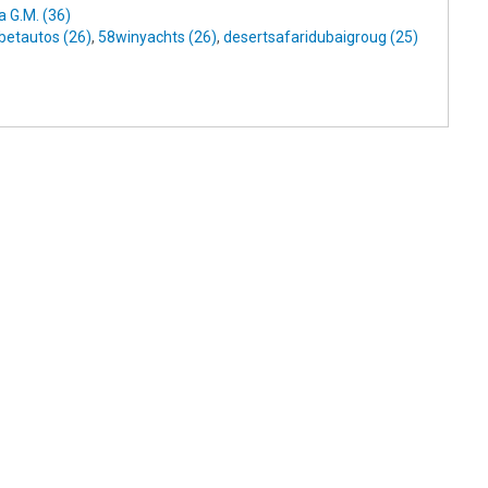
 G.M. (36)
betautos (26)
,
58winyachts (26)
,
desertsafaridubaigroug (25)