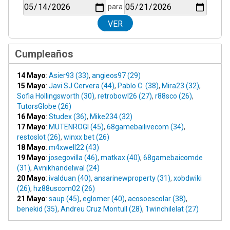
para
Cumpleaños
14 Mayo
:
Asier93 (33)
,
angieos97 (29)
15 Mayo
:
Javi SJ Cervera (44)
,
Pablo C. (38)
,
Mira23 (32)
,
Sofia Hollingsworth (30)
,
retrobowl26 (27)
,
r88sco (26)
,
TutorsGlobe (26)
16 Mayo
:
Studex (36)
,
Mike234 (32)
17 Mayo
:
MUTENROGI (45)
,
68gamebailivecom (34)
,
restoslot (26)
,
winxx bet (26)
18 Mayo
:
m4xwell22 (43)
19 Mayo
:
josegovilla (46)
,
matkax (40)
,
68gamebaicomde
(31)
,
Avnikhandelwal (24)
20 Mayo
:
ivalduan (40)
,
ansarinewproperty (31)
,
xobdwiki
(26)
,
hz88uscom02 (26)
21 Mayo
:
saup (45)
,
eglomer (40)
,
acosoescolar (38)
,
benekid (35)
,
Andreu Cruz Montull (28)
,
1winchilelat (27)