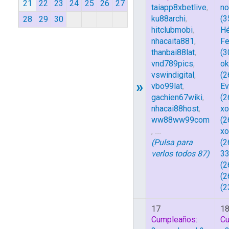
21
22
23
24
25
26
27
taiapp8xbetlive
,
no
ku88archi
,
(3
28
29
30
hitclubmobi
,
Hé
nhacaita881
,
Fe
thanbai88lat
,
(3
vnd789pics
,
ok
vswindigital
,
(2
»
vbo99lat
,
E
gachien67wiki
,
(2
nhacai88host
,
xo
ww88ww99com
(2
,
...
xo
(Pulsa para
(2
verlos todos 87)
33
(2
(2
(2
17
1
Cumpleaños:
Cu