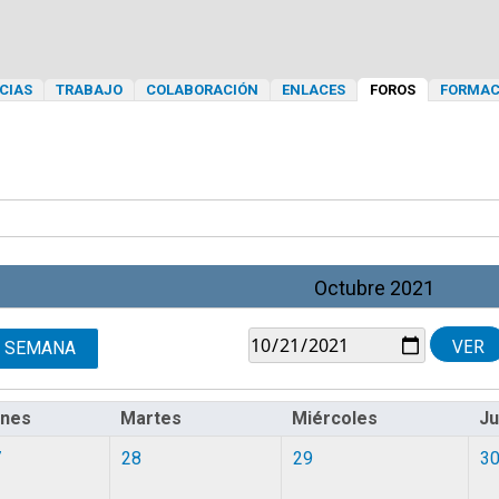
CIAS
TRABAJO
COLABORACIÓN
ENLACES
FOROS
FORMAC
Octubre 2021
SEMANA
unes
Martes
Miércoles
J
7
28
29
3