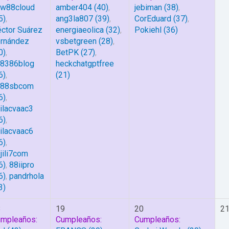
w88cloud
amber404
(40)
,
jebiman
(38)
,
5)
,
ang3la807
(39)
,
CorEduard
(37)
,
ctor Suárez
energiaeolica
(32)
,
Pokiehl
(36)
rnández
vsbetgreen
(28)
,
0)
,
BetPK
(27)
,
8386blog
heckchatgptfree
6)
,
(21)
v88sbcom
6)
,
ilacvaac3
6)
,
ilacvaac6
6)
,
jili7com
6)
,
88iipro
6)
,
pandrhola
3)
8
19
20
2
mpleaños:
Cumpleaños:
Cumpleaños: