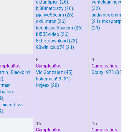
okfun5picn
(26)
,
ventcleaningvegas
bj88thatcrazy
(26)
,
(32)
,
jajalive55com
(26)
,
audamtreemmmm
ok91mrcn
(26)
,
(21)
,
mksportpizza
keonhacai5sacom
(26)
,
(21)
bl555video
(26)
,
8kbetdownload
(23)
,
98winliclub74
(21)
8
9
mpleaños:
Cumpleaños:
Cumpleaños:
rtin_Blackbird
Vic Gonzalez
(45)
,
Scrity1973
(33)
2)
,
hokerman99
(31)
,
erman
Imjeax
(28)
ballero
9)
,
scinasIbiza
2)
4
15
16
Cumpleaños:
Cumpleaños: