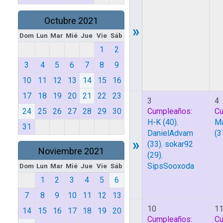
Octubre 2021
»
Dom
Lun
Mar
Mié
Jue
Vie
Sáb
1
2
3
4
5
6
7
8
9
10
11
12
13
14
15
16
17
18
19
20
21
22
23
3
4
24
25
26
27
28
29
30
Cumpleaños:
Cu
H-K
(40)
,
Ma
31
DanielAdvam
(3
»
(33)
,
sokar92
Noviembre 2021
(29)
,
SipsSooxoda
Dom
Lun
Mar
Mié
Jue
Vie
Sáb
1
2
3
4
5
6
7
8
9
10
11
12
13
10
1
14
15
16
17
18
19
20
Cumpleaños:
Cu