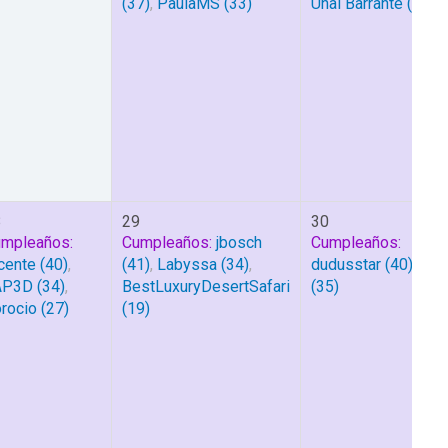
(37)
,
PaulaMS
(33)
Unai Barrante
(24)
8
29
30
mpleaños:
Cumpleaños:
jbosch
Cumpleaños:
cente
(40)
,
(41)
,
Labyssa
(34)
,
dudusstar
(40)
,
Alex
AP3D
(34)
,
BestLuxuryDesertSafari
(35)
rocio
(27)
(19)