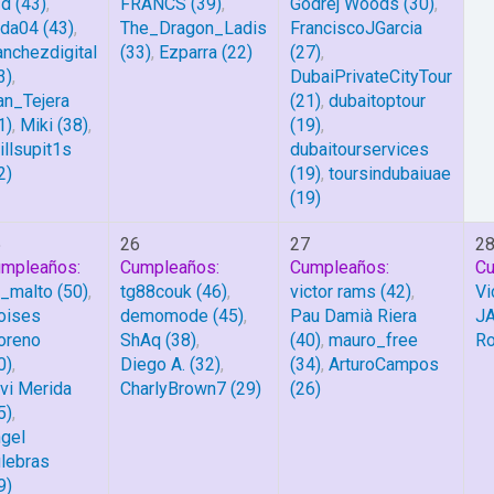
3d
(43)
,
FRANCS
(39)
,
Godrej Woods
(30)
,
nda04
(43)
,
The_Dragon_Ladis
FranciscoJGarcia
anchezdigital
(33)
,
Ezparra
(22)
(27)
,
3)
,
DubaiPrivateCityTour
an_Tejera
(21)
,
dubaitoptour
1)
,
Miki
(38)
,
(19)
,
illsupit1s
dubaitourservices
2)
(19)
,
toursindubaiuae
(19)
5
26
27
2
mpleaños:
Cumpleaños:
Cumpleaños:
Cu
_malto
(50)
,
tg88couk
(46)
,
victor rams
(42)
,
Vi
oises
demomode
(45)
,
Pau Damià Riera
J
oreno
ShAq
(38)
,
(40)
,
mauro_free
Ro
0)
,
Diego A.
(32)
,
(34)
,
ArturoCampos
vi Merida
CharlyBrown7
(29)
(26)
5)
,
gel
lebras
9)