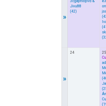
3cgapnlopvd &
e
Jivu88
o
(42)
js
»
(4
Iv
(4
sk
(3
24
2
Cu
ad
M
M
»
(4
Ja
(2
Án
Cu
(1