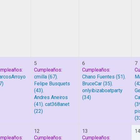
5
6
7
mpleaños:
Cumpleaños:
Cumpleaños:
Cu
rcosArroyo
cmilla
(67)
,
Chano Fuentes
(51)
,
Ma
7)
Felipe Busquets
BruceCar
(35)
,
(4
(43)
,
onlyibizaboatparty
G
Andres Aneiros
(34)
Ca
(41)
,
cat368anet
(3
(22)
pi
(3
1
12
13
1
mpleaños:
Cumpleaños:
Cumpleaños: