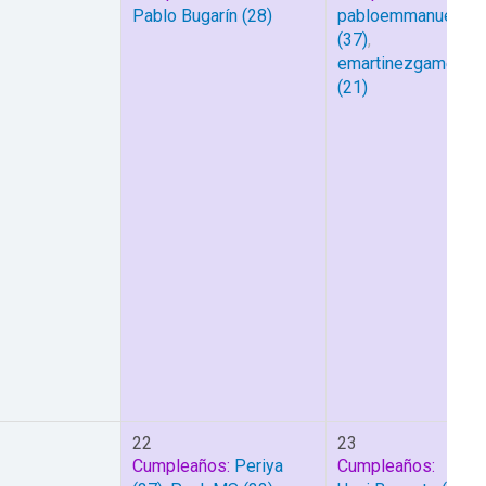
Pablo Bugarín
(28)
pabloemmanueldel
(37)
,
emartinezgamero
(21)
1
22
23
Cumpleaños:
Periya
Cumpleaños: