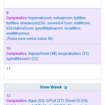
9
Cumpleaños:
hopematricom
,
nohuqncom
,
tp88ee
,
by88ee
,
nhacaiuytin25lv
,
sunwin247com
,
sta88com
,
b52clubmx0com
,
good88pbnacom
,
locla88co
,
ww88hcomco
,
...
(Pulsa para verlos todos 56)
10
Cumpleaños:
KapsipIlliste
(48)
,
borjacaballero
(33)
,
typhu88zcom1
(22)
11
»
12
Cumpleaños:
Agus
(55)
,
SiPoX
(37)
,
Chesh10
(29)
,