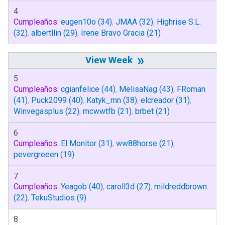
4
Cumpleaños:
eugen10o
(34)
,
JMAA
(32)
,
Highrise S.L.
(32)
,
albertllin
(29)
,
Irene Bravo Gracia
(21)
»
5
Cumpleaños:
cgianfelice
(44)
,
MelisaNag
(43)
,
FRoman
(41)
,
Puck2099
(40)
,
Katyk_mn
(38)
,
elcreador
(31)
,
Winvegasplus
(22)
,
mcwwtfb
(21)
,
brbet
(21)
6
Cumpleaños:
El Monitor
(31)
,
ww88horse
(21)
,
pevergreeen
(19)
7
Cumpleaños:
Yeagob
(40)
,
caroll3d
(27)
,
mildreddbrown
(22)
,
TekuStudios
(9)
8