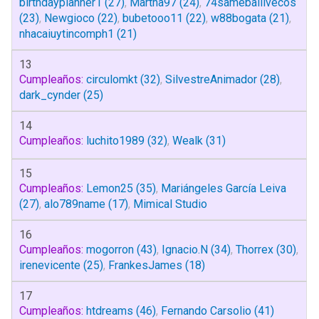
birthdayplanner1
(27)
,
Martha97
(24)
,
74samebailivecos
(23)
,
Newgioco
(22)
,
bubetooo11
(22)
,
w88bogata
(21)
,
nhacaiuytincomph1
(21)
13
Cumpleaños:
circulomkt
(32)
,
SilvestreAnimador
(28)
,
dark_cynder
(25)
14
Cumpleaños:
luchito1989
(32)
,
Wealk
(31)
15
Cumpleaños:
Lemon25
(35)
,
Mariángeles García Leiva
(27)
,
alo789name
(17)
,
Mimical Studio
16
Cumpleaños:
mogorron
(43)
,
Ignacio.N
(34)
,
Thorrex
(30)
,
irenevicente
(25)
,
FrankesJames
(18)
17
Cumpleaños:
htdreams
(46)
,
Fernando Carsolio
(41)