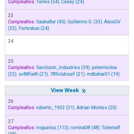
Cumpleaños:
Torres
(54)
,
Casey
(24)
23
Cumpleaños:
GaskaBur
(45)
,
Guillermo G.
(33)
,
AleixGV
(32)
,
Forteskun
(24)
24
25
Cumpleaños:
Serotonin_Industries
(39)
,
petermolina
(32)
,
sv88faith
(21)
,
789clubsurf
(21)
,
mdbahar01
(19)
»
26
Cumpleaños:
roberto_1932
(31)
,
Adrian Montes
(20)
27
Cumpleaños:
miguelixx
(113)
,
romina08
(48)
,
Totemalf