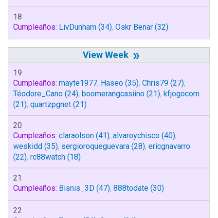
18
Cumpleaños:
LivDunham
(34)
,
Oskr Benar
(32)
»
19
Cumpleaños:
mayte1977
,
Haseo
(35)
,
Chris79
(27)
,
Téodore_Cano
(24)
,
boomerangcasiino
(21)
,
kfjogocom
(21)
,
quartzpgnet
(21)
20
Cumpleaños:
claraolson
(41)
,
alvaroychisco
(40)
,
weskidd
(35)
,
sergioroqueguevara
(28)
,
ericgnavarro
(22)
,
rc88watch
(18)
21
Cumpleaños:
Bisnis_3D
(47)
,
888todate
(30)
22