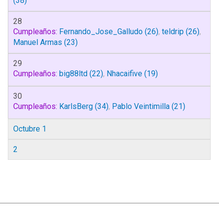
(38)
28
Cumpleaños:
Fernando_Jose_Galludo
(26)
,
teldrip
(26)
,
Manuel Armas
(23)
29
Cumpleaños:
big88ltd
(22)
,
Nhacaifive
(19)
30
Cumpleaños:
KarlsBerg
(34)
,
Pablo Veintimilla
(21)
Octubre 1
2
|
Ayuda
Ir Arriba ▲