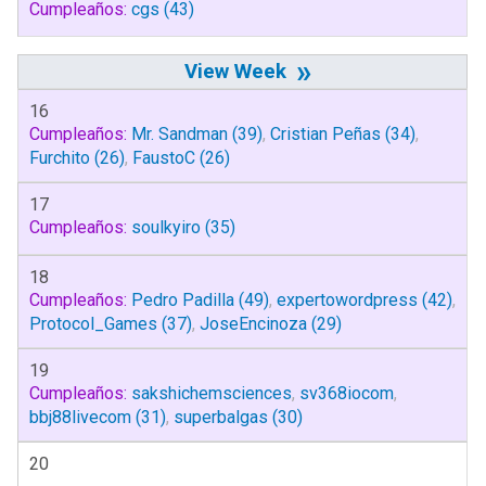
Cumpleaños:
cgs
(43)
»
16
Cumpleaños:
Mr. Sandman
(39)
,
Cristian Peñas
(34)
,
Furchito
(26)
,
FaustoC
(26)
17
Cumpleaños:
soulkyiro
(35)
18
Cumpleaños:
Pedro Padilla
(49)
,
expertowordpress
(42)
,
Protocol_Games
(37)
,
JoseEncinoza
(29)
19
Cumpleaños:
sakshichemsciences
,
sv368iocom
,
bbj88livecom
(31)
,
superbalgas
(30)
20