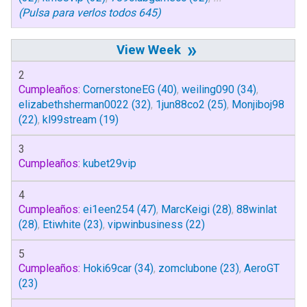
(Pulsa para verlos todos 645)
»
2
Cumpleaños:
CornerstoneEG
(40)
,
weiling090
(34)
,
elizabethsherman0022
(32)
,
1jun88co2
(25)
,
Monjiboj98
(22)
,
kl99stream
(19)
3
Cumpleaños:
kubet29vip
4
Cumpleaños:
ei1een254
(47)
,
MarcKeigi
(28)
,
88winlat
(28)
,
Etiwhite
(23)
,
vipwinbusiness
(22)
5
Cumpleaños:
Hoki69car
(34)
,
zomclubone
(23)
,
AeroGT
(23)