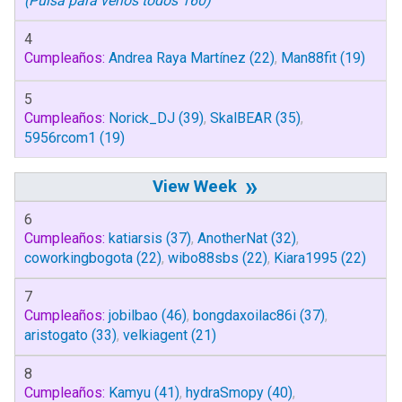
(Pulsa para verlos todos 160)
4
Cumpleaños:
Andrea Raya Martínez
(22)
,
Man88fit
(19)
5
Cumpleaños:
Norick_DJ
(39)
,
SkalBEAR
(35)
,
5956rcom1
(19)
»
6
Cumpleaños:
katiarsis
(37)
,
AnotherNat
(32)
,
coworkingbogota
(22)
,
wibo88sbs
(22)
,
Kiara1995
(22)
7
Cumpleaños:
jobilbao
(46)
,
bongdaxoilac86i
(37)
,
aristogato
(33)
,
velkiagent
(21)
8
Cumpleaños:
Kamyu
(41)
,
hydraSmopy
(40)
,