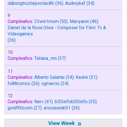
dabongtructiepxoilac86
(36)
,
Audreykaf
(34)
9
Cumpleaños:
23win1mom
(50)
,
Mariyamn
(46)
,
Daniel de la Rosa Oliva - Composer for Film/ Tv &
Videogames
(26)
10
Cumpleaños:
Tatiana_mn
(37)
11
Cumpleaños:
Alberto Galante
(34)
,
Kashir
(31)
,
fo88comco
(26)
,
vgmarcio
(24)
12
Cumpleaños:
Nerv
(41)
,
bl55infobl55info
(35)
,
gold99zcom
(27)
,
arissaseah51
(26)
»