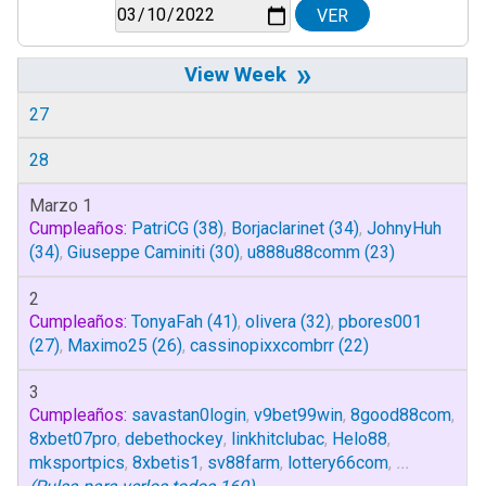
»
27
28
Marzo 1
Cumpleaños:
PatriCG
(38)
,
Borjaclarinet
(34)
,
JohnyHuh
(34)
,
Giuseppe Caminiti
(30)
,
u888u88comm
(23)
2
Cumpleaños:
TonyaFah
(41)
,
olivera
(32)
,
pbores001
(27)
,
Maximo25
(26)
,
cassinopixxcombrr
(22)
3
Cumpleaños:
savastan0login
,
v9bet99win
,
8good88com
,
8xbet07pro
,
debethockey
,
linkhitclubac
,
Helo88
,
mksportpics
,
8xbetis1
,
sv88farm
,
lottery66com
,
...