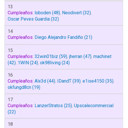
13
Cumpleaños:
loboden
(48)
,
Neodivert
(32)
,
Oscar Peves Guardia
(32)
14
Cumpleaños:
Diego Alejandro Fandiño
(21)
15
Cumpleaños:
32win01biz
(59)
,
jherran
(47)
,
machinet
(42)
,
1WIN
(24)
,
ok98living
(24)
16
Cumpleaños:
Alx3d
(44)
,
IDandT
(39)
,
e1ise4150
(35)
,
okfungd8cn
(19)
17
Cumpleaños:
LanzerStratos
(25)
,
Upscalecommercial
(22)
18