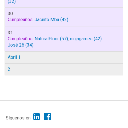
(32)
30
Cumpleaños:
Jacinto Mba
(42)
31
Cumpleaños:
NaturalFloor
(57)
,
ninjagames
(42)
,
José 26
(34)
Abril 1
2
|
Ayuda
Ir Arriba ▲
|
,
SMF 2.1.7
SMF © 2013
Simple Machines
Síguenos en