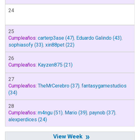
24
25
Cumpleaños:
carterp3ase
(47)
,
Eduardo Galindo
(43)
,
sophiasofy
(33)
,
xin88pet
(22)
26
Cumpleaños:
Kayzen875
(21)
27
Cumpleaños:
TheMrCerebro
(37)
,
fantasygamestudios
(34)
28
Cumpleaños:
m4ngu
(51)
,
Mario
(39)
,
paynob
(37)
,
alexperdices
(24)
»