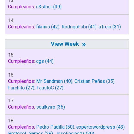
13
Cumpleaños:
n3sthor
(39)
14
Cumpleaños:
fiknius
(42)
,
RodrigoFabi
(41)
,
aTrejo
(31)
»
15
Cumpleaños:
cgs
(44)
16
Cumpleaños:
Mr. Sandman
(40)
,
Cristian Peñas
(35)
,
Furchito
(27)
,
FaustoC
(27)
17
Cumpleaños:
soulkyiro
(36)
18
Cumpleaños:
Pedro Padilla
(50)
,
expertowordpress
(43)
,
Protocol_Games
(38)
,
JoseEncinoza
(30)