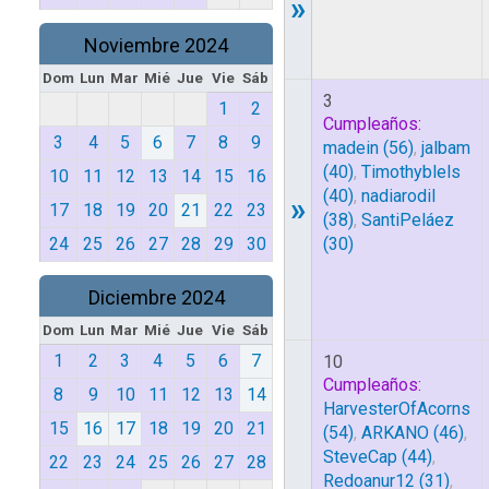
»
Noviembre 2024
Dom
Lun
Mar
Mié
Jue
Vie
Sáb
3
1
2
Cumpleaños:
3
4
5
6
7
8
9
madein
(56)
,
jalbam
(40)
,
Timothyblels
10
11
12
13
14
15
16
(40)
,
nadiarodil
»
17
18
19
20
21
22
23
(38)
,
SantiPeláez
24
25
26
27
28
29
30
(30)
Diciembre 2024
Dom
Lun
Mar
Mié
Jue
Vie
Sáb
1
2
3
4
5
6
7
10
Cumpleaños:
8
9
10
11
12
13
14
HarvesterOfAcorns
15
16
17
18
19
20
21
(54)
,
ARKANO
(46)
,
SteveCap
(44)
,
22
23
24
25
26
27
28
Redoanur12
(31)
,