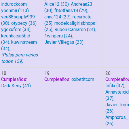
indurockcom
,
Alice12
(30)
,
Andreaa23
yoenmii
(113)
,
(30)
,
fb68fans18
(29)
,
yeu88supply999
anna124
(27)
,
recurbate
(38)
,
otypexy
(36)
,
(25)
,
modelcallgirlsbhopal
ygexufem
(34)
,
(25)
,
Rubén Camarón
(24)
,
keonhacai5bid
1winperu
(24)
,
(34)
,
kuwinstream
Javier Villegas
(23)
(34)
,
...
(Pulsa para verlos
todos 129)
18
19
20
Cumpleaños:
Cumpleaños:
oxbetitcom
Cumpleaños
Dark Keny
(41)
Ínfila
(37)
,
Annavteixi
(37)
,
Javier Torr
(26)
,
Amphxros_
(26)