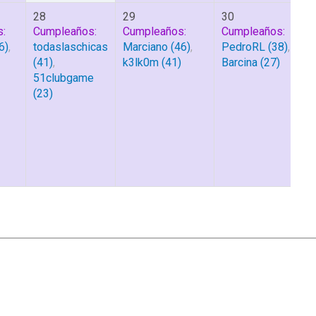
28
29
30
:
Cumpleaños:
Cumpleaños:
Cumpleaños:
6)
,
todaslaschicas
Marciano
(46)
,
PedroRL
(38)
,
(41)
,
k3lk0m
(41)
Barcina
(27)
51clubgame
(23)
|
Ayuda
Ir Arriba ▲