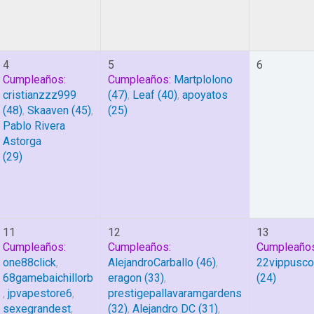
4
5
6
Cumpleaños:
Cumpleaños:
Martplolono
cristianzzz999
(47)
,
Leaf
(40)
,
apoyatos
(48)
,
Skaaven
(45)
,
(25)
Pablo Rivera
Astorga
(29)
11
12
13
Cumpleaños:
Cumpleaños:
Cumpleaños
one88click
,
AlejandroCarballo
(46)
,
22vippusc
68gamebaichillorb
eragon
(33)
,
(24)
,
jpvapestore6
,
prestigepallavaramgardens
sexegrandest
,
(32)
,
Alejandro DC
(31)
,