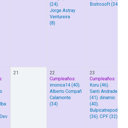
(24)
,
Bistrosoft
(34)
Jorge Astray
Ventureira
(8)
21
22
23
:
Cumpleaños:
Cumpleaños:
imonica14
(40)
,
Koru
(46)
,
do
Alberto Compañ
Santi Andrade
Calamonte
(41)
,
dinamic
alba
(34)
(40)
,
Bulpicatrepode
Dev
(36)
,
CPF
(32)