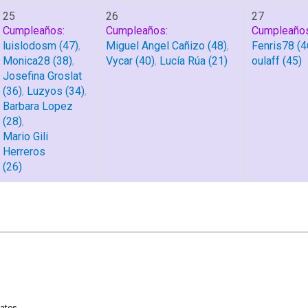
25
26
27
Cumpleaños:
Cumpleaños:
Cumpleaños
luislodosm
(47)
,
Miguel Angel Cañizo
(48)
,
Fenris78
(4
Monica28
(38)
,
Vycar
(40)
,
Lucía Rúa
(21)
oulaff
(45)
Josefina Groslat
(36)
,
Luzyos
(34)
,
Barbara Lopez
(28)
,
Mario Gili
Herreros
(26)
|
,
SMF 2.1.7
SMF © 2013
Simple Machines