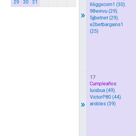
29
30
31
66ggxcom1
(30)
,
98winvu
(29)
,
»
5jjbetnet
(29)
,
e2betbargains1
(25)
17
Cumpleaños:
luisbua
(49)
,
VictorP80
(44)
,
»
arobles
(39)