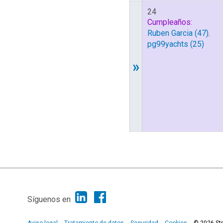
24
Cumpleaños:
Ruben Garcia
(47)
,
pg99yachts
(25)
»
Síguenos en