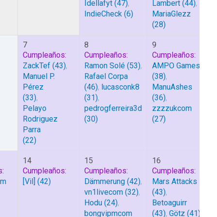
Idellafyt
(47)
,
Lambert
(44)
,
IndieCheck
(6)
MariaGlezz
(28)
7
8
9
Cumpleaños:
Cumpleaños:
Cumpleaños:
ZackTef
(43)
,
Ramon Solé
(53)
,
AMPO Games
Manuel P.
Rafael Corpa
(38)
,
Pérez
(46)
,
lucasconk8
ManuAshes
(33)
,
(31)
,
(36)
,
Pelayo
pedrogferreira3d
zzzzukcom
Rodriguez
(30)
(27)
Parra
(22)
14
15
16
:
Cumpleaños:
Cumpleaños:
Cumpleaños:
om
[Vil]
(42)
Dämmerung
(42)
,
Mars Attacks
vn1livecom
(32)
,
(43)
,
Hodu
(24)
,
Betoaguirr
bongvipmcom
(43)
,
Götz
(41)
,