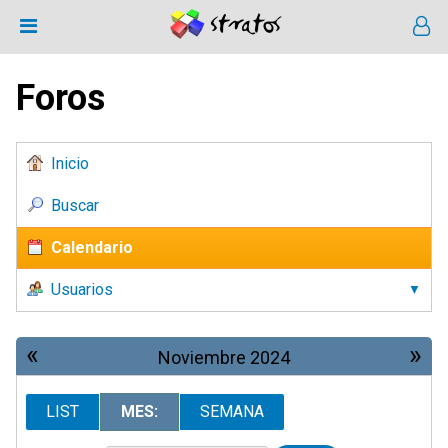
Foros
Inicio
Buscar
Calendario
Usuarios
«
»
Noviembre 2024
LIST
MES:
SEMANA