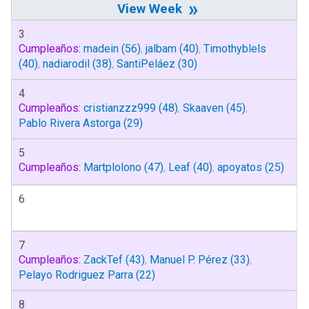
»
3
Cumpleaños:
madein
(56)
,
jalbam
(40)
,
Timothyblels
(40)
,
nadiarodil
(38)
,
SantiPeláez
(30)
4
Cumpleaños:
cristianzzz999
(48)
,
Skaaven
(45)
,
Pablo Rivera Astorga
(29)
5
Cumpleaños:
Martplolono
(47)
,
Leaf
(40)
,
apoyatos
(25)
6
7
Cumpleaños:
ZackTef
(43)
,
Manuel P. Pérez
(33)
,
Pelayo Rodriguez Parra
(22)
8