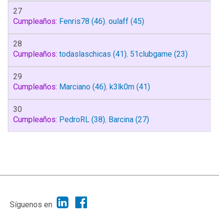
27
Cumpleaños:
Fenris78
(46)
,
oulaff
(45)
28
Cumpleaños:
todaslaschicas
(41)
,
51clubgame
(23)
29
Cumpleaños:
Marciano
(46)
,
k3lk0m
(41)
30
Cumpleaños:
PedroRL
(38)
,
Barcina
(27)
|
Ayuda
Ir Arriba ▲
|
,
SMF 2.1.7
SMF © 2013
Simple Machines
Síguenos en