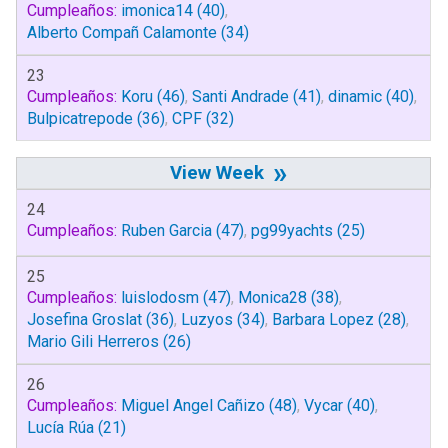
Cumpleaños:
imonica14
(40)
,
Alberto Compañ Calamonte
(34)
23
Cumpleaños:
Koru
(46)
,
Santi Andrade
(41)
,
dinamic
(40)
,
Bulpicatrepode
(36)
,
CPF
(32)
»
24
Cumpleaños:
Ruben Garcia
(47)
,
pg99yachts
(25)
25
Cumpleaños:
luislodosm
(47)
,
Monica28
(38)
,
Josefina Groslat
(36)
,
Luzyos
(34)
,
Barbara Lopez
(28)
,
Mario Gili Herreros
(26)
26
Cumpleaños:
Miguel Angel Cañizo
(48)
,
Vycar
(40)
,
Lucía Rúa
(21)