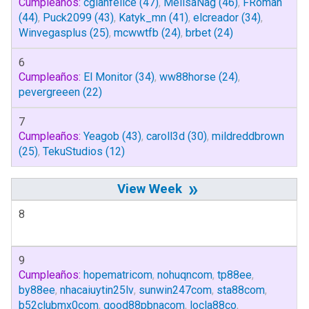
Cumpleaños:
cgianfelice
(47)
,
MelisaNag
(46)
,
FRoman
(44)
,
Puck2099
(43)
,
Katyk_mn
(41)
,
elcreador
(34)
,
Winvegasplus
(25)
,
mcwwtfb
(24)
,
brbet
(24)
6
Cumpleaños:
El Monitor
(34)
,
ww88horse
(24)
,
pevergreeen
(22)
7
Cumpleaños:
Yeagob
(43)
,
caroll3d
(30)
,
mildreddbrown
(25)
,
TekuStudios
(12)
»
8
9
Cumpleaños:
hopematricom
,
nohuqncom
,
tp88ee
,
by88ee
,
nhacaiuytin25lv
,
sunwin247com
,
sta88com
,
b52clubmx0com
,
good88pbnacom
,
locla88co
,