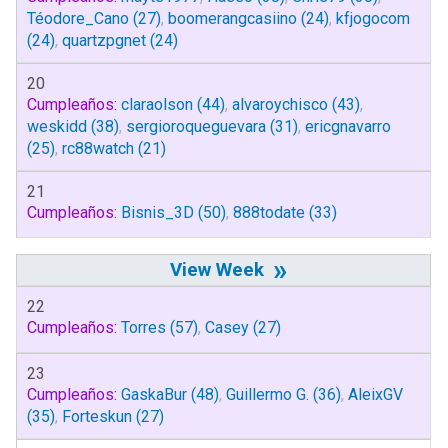
Téodore_Cano
(27)
,
boomerangcasiino
(24)
,
kfjogocom
(24)
,
quartzpgnet
(24)
20
Cumpleaños:
claraolson
(44)
,
alvaroychisco
(43)
,
weskidd
(38)
,
sergioroqueguevara
(31)
,
ericgnavarro
(25)
,
rc88watch
(21)
21
Cumpleaños:
Bisnis_3D
(50)
,
888todate
(33)
»
22
Cumpleaños:
Torres
(57)
,
Casey
(27)
23
Cumpleaños:
GaskaBur
(48)
,
Guillermo G.
(36)
,
AleixGV
(35)
,
Forteskun
(27)