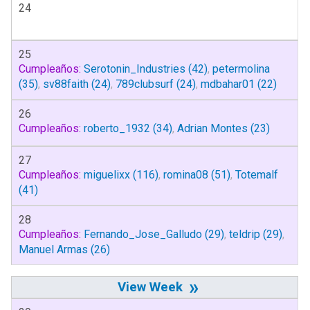
24
25
Cumpleaños:
Serotonin_Industries
(42)
,
petermolina
(35)
,
sv88faith
(24)
,
789clubsurf
(24)
,
mdbahar01
(22)
26
Cumpleaños:
roberto_1932
(34)
,
Adrian Montes
(23)
27
Cumpleaños:
miguelixx
(116)
,
romina08
(51)
,
Totemalf
(41)
28
Cumpleaños:
Fernando_Jose_Galludo
(29)
,
teldrip
(29)
,
Manuel Armas
(26)
»