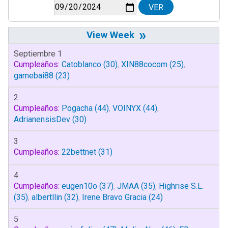
»
Septiembre 1
Cumpleaños:
Catoblanco
(30)
,
XIN88cocom
(25)
,
gamebai88
(23)
2
Cumpleaños:
Pogacha
(44)
,
VOINYX
(44)
,
AdrianensisDev
(30)
3
Cumpleaños:
22bettnet
(31)
4
Cumpleaños:
eugen10o
(37)
,
JMAA
(35)
,
Highrise S.L.
(35)
,
albertllin
(32)
,
Irene Bravo Gracia
(24)
5