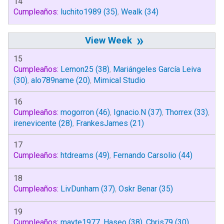
14
Cumpleaños:
luchito1989
(35)
,
Wealk
(34)
»
15
Cumpleaños:
Lemon25
(38)
,
Mariángeles García Leiva
(30)
,
alo789name
(20)
,
Mimical Studio
16
Cumpleaños:
mogorron
(46)
,
Ignacio.N
(37)
,
Thorrex
(33)
,
irenevicente
(28)
,
FrankesJames
(21)
17
Cumpleaños:
htdreams
(49)
,
Fernando Carsolio
(44)
18
Cumpleaños:
LivDunham
(37)
,
Oskr Benar
(35)
19
Cumpleaños:
mayte1977
,
Haseo
(38)
,
Chris79
(30)
,