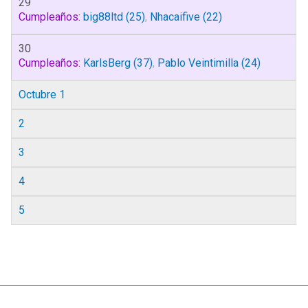
29
Cumpleaños:
big88ltd
(25)
,
Nhacaifive
(22)
30
Cumpleaños:
KarlsBerg
(37)
,
Pablo Veintimilla
(24)
Octubre 1
2
3
4
5
|
Ayuda
Ir Arriba ▲