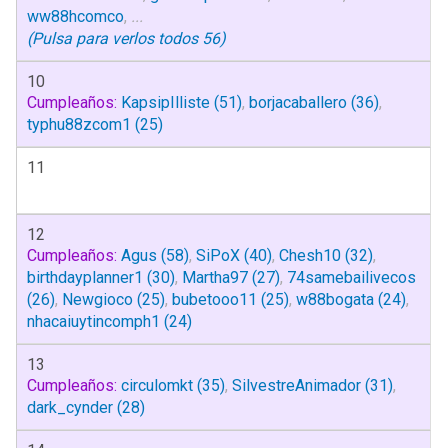
ww88hcomco
,
...
(Pulsa para verlos todos 56)
10
Cumpleaños:
KapsipIlliste
(51)
,
borjacaballero
(36)
,
typhu88zcom1
(25)
11
12
Cumpleaños:
Agus
(58)
,
SiPoX
(40)
,
Chesh10
(32)
,
birthdayplanner1
(30)
,
Martha97
(27)
,
74samebailivecos
(26)
,
Newgioco
(25)
,
bubetooo11
(25)
,
w88bogata
(24)
,
nhacaiuytincomph1
(24)
13
Cumpleaños:
circulomkt
(35)
,
SilvestreAnimador
(31)
,
dark_cynder
(28)