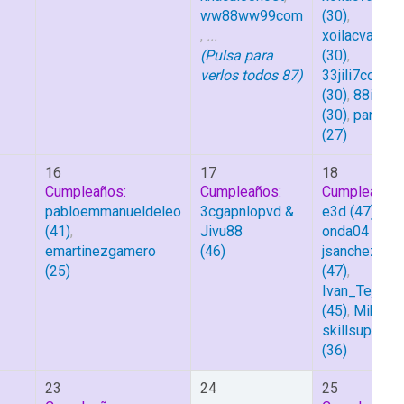
ww88ww99com
(30)
,
,
...
xoilacvaac6
(Pulsa para
(30)
,
verlos todos 87)
33jili7com
(30)
,
88iipro
(30)
,
pandrho
(27)
16
17
18
Cumpleaños:
Cumpleaños:
Cumpleaños:
pabloemmanueldeleo
3cgapnlopvd &
e3d
(47)
,
(41)
,
Jivu88
onda04
(47)
,
emartinezgamero
(46)
jsanchezdigit
(25)
(47)
,
Ivan_Tejera
(45)
,
Miki
(42
skillsupit1s
(36)
23
24
25