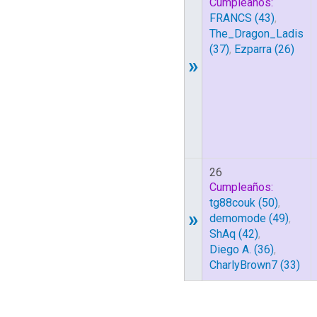
Cumpleaños:
FRANCS
(43)
,
The_Dragon_Ladis
(37)
,
Ezparra
(26)
»
26
Cumpleaños:
tg88couk
(50)
,
»
demomode
(49)
,
ShAq
(42)
,
Diego A.
(36)
,
CharlyBrown7
(33)