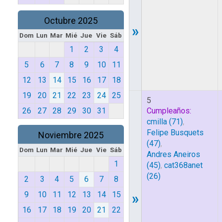
Octubre 2025
»
Dom
Lun
Mar
Mié
Jue
Vie
Sáb
1
2
3
4
5
6
7
8
9
10
11
12
13
14
15
16
17
18
19
20
21
22
23
24
25
5
26
27
28
29
30
31
Cumpleaños:
cmilla
(71)
,
Felipe Busquets
Noviembre 2025
(47)
,
Dom
Lun
Mar
Mié
Jue
Vie
Sáb
Andres Aneiros
1
(45)
,
cat368anet
(26)
2
3
4
5
6
7
8
9
10
11
12
13
14
15
»
16
17
18
19
20
21
22