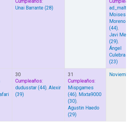
Cumpleaños:
Cumpleaños:
Unai Barrante
(28)
ad_malto
(54
Moises
Moreno
(44)
,
Javi Merida
(29)
,
Ángel
Culebras
(23)
30
31
Noviembre 1
h
Cumpleaños:
Cumpleaños:
dudusstar
(44)
,
Alexir
Mispgames
fari
(39)
(46)
,
Mixta9000
(30)
,
Agustin Haedo
(29)