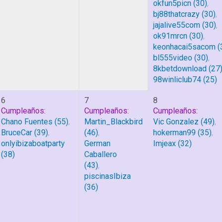
okfun5picn
(30)
,
bj88thatcrazy
(30)
,
jajalive55com
(30)
,
ok91mrcn
(30)
,
keonhacai5sacom
(
bl555video
(30)
,
8kbetdownload
(27
98winliclub74
(25)
6
7
8
Cumpleaños:
Cumpleaños:
Cumpleaños:
Chano Fuentes
(55)
,
Martin_Blackbird
Vic Gonzalez
(49)
,
BruceCar
(39)
,
(46)
,
hokerman99
(35)
,
onlyibizaboatparty
German
Imjeax
(32)
(38)
Caballero
(43)
,
piscinasIbiza
(36)