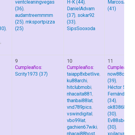
ventcleaningvegas
H-K
(44)
,
MarcosArroy
(36)
,
DanielAdvam
(41)
audamtreemmmm
(37)
,
sokar92
(25)
,
mksportpizza
(33)
,
30)
,
(25)
SipsSooxoda
)
,
9
10
11
Cumpleaños:
Cumpleaños:
Cumpleaños:
Scrity1973
(37)
taiapp8xbetlive
,
now88cloud
ku88archi
,
(39)
,
hitclubmobi
,
Héctor Suár
nhacaita881
,
Fernández
thanbai88lat
,
(34)
,
vnd789pics
,
ok8386blog
vswindigital
,
(30)
,
vbo99lat
,
Ev88sbcom
gachien67wiki
,
(30)
,
nhacai88host
,
xoilacvaac3