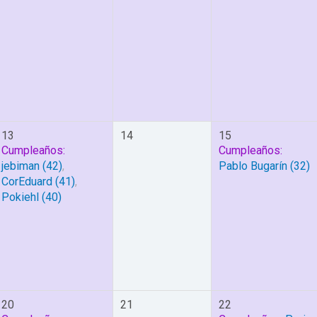
13
14
15
Cumpleaños:
Cumpleaños:
jebiman
(42)
,
Pablo Bugarín
(32)
CorEduard
(41)
,
Pokiehl
(40)
20
21
22