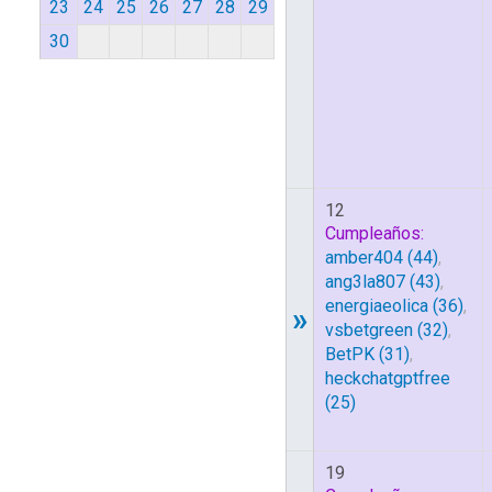
23
24
25
26
27
28
29
30
12
Cumpleaños:
amber404
(44)
,
ang3la807
(43)
,
energiaeolica
(36)
,
»
vsbetgreen
(32)
,
BetPK
(31)
,
heckchatgptfree
(25)
19