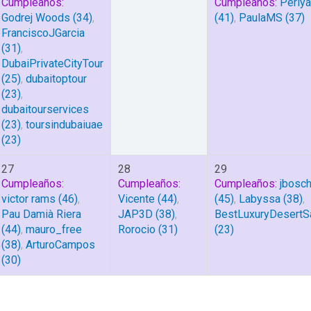
Cumpleaños:
Cumpleaños:
Periya
Godrej Woods
(34)
,
(41)
,
PaulaMS
(37)
FranciscoJGarcia
(31)
,
DubaiPrivateCityTour
(25)
,
dubaitoptour
(23)
,
dubaitourservices
(23)
,
toursindubaiuae
(23)
27
28
29
Cumpleaños:
Cumpleaños:
Cumpleaños:
jbosc
victor rams
(46)
,
Vicente
(44)
,
(45)
,
Labyssa
(38)
,
Pau Damià Riera
JAP3D
(38)
,
BestLuxuryDesertSa
(44)
,
mauro_free
Rorocio
(31)
(23)
(38)
,
ArturoCampos
(30)