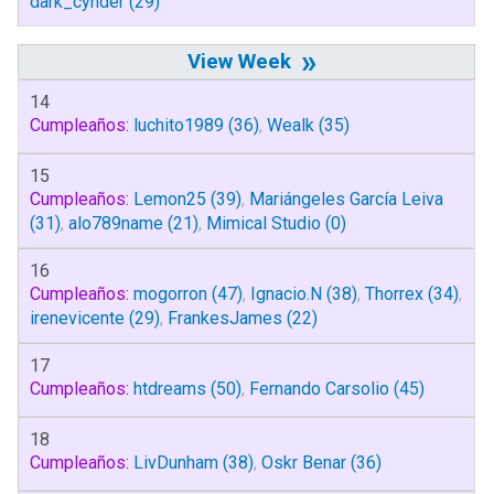
dark_cynder
(29)
»
14
Cumpleaños:
luchito1989
(36)
,
Wealk
(35)
15
Cumpleaños:
Lemon25
(39)
,
Mariángeles García Leiva
(31)
,
alo789name
(21)
,
Mimical Studio
(0)
16
Cumpleaños:
mogorron
(47)
,
Ignacio.N
(38)
,
Thorrex
(34)
,
irenevicente
(29)
,
FrankesJames
(22)
17
Cumpleaños:
htdreams
(50)
,
Fernando Carsolio
(45)
18
Cumpleaños:
LivDunham
(38)
,
Oskr Benar
(36)