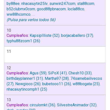
by88ee
,
nhacaiuytin25lv
,
sunwin247com
,
sta88com
,
b52clubmx0com
,
good88pbnacom
,
locla88co
,
ww88hcomco
,
...
(Pulsa para verlos todos 56)
10
Cumpleaños:
KapsipIlliste
(52)
,
borjacaballero
(37)
,
typhu88zcom1
(26)
11
12
Cumpleaños:
Agus
(59)
,
SiPoX
(41)
,
Chesh10
(33)
,
birthdayplanner1
(31)
,
Martha97
(28)
,
74samebailivecos
(27)
,
Newgioco
(26)
,
bubetooo11
(26)
,
w88bogata
(25)
,
nhacaiuytincomph1
(25)
13
Cumpleaños:
circulomkt
(36)
,
SilvestreAnimador
(32)
,