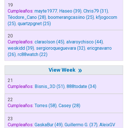
19
Cumpleaños:
mayte1977
,
Haseo
(39)
,
Chris79
(31)
,
Téodore_Cano
(28)
,
boomerangcasiino
(25)
,
kfjogocom
(25)
,
quartzpgnet
(25)
20
Cumpleaños:
claraolson
(45)
,
alvaroychisco
(44)
,
weskidd
(39)
,
sergioroqueguevara
(32)
,
ericgnavarro
(26)
,
rc88watch
(22)
»
21
Cumpleaños:
Bisnis_3D
(51)
,
888todate
(34)
22
Cumpleaños:
Torres
(58)
,
Casey
(28)
23
Cumpleaños:
GaskaBur
(49)
,
Guillermo G.
(37)
,
AleixGV