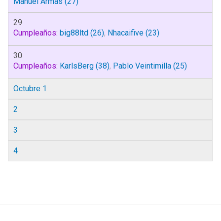
Manuel Armas
(27)
29
Cumpleaños:
big88ltd
(26)
,
Nhacaifive
(23)
30
Cumpleaños:
KarlsBerg
(38)
,
Pablo Veintimilla
(25)
Octubre 1
2
3
4
|
Ayuda
Ir Arriba ▲