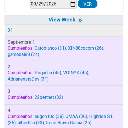
»
31
Septiembre 1
Cumpleaños:
Catoblanco
(31)
,
XIN88cocom
(26)
,
gamebai88
(24)
2
Cumpleaños:
Pogacha
(45)
,
VOINYX
(45)
,
AdrianensisDev
(31)
3
Cumpleaños:
22bettnet
(32)
4
Cumpleaños:
eugen10o
(38)
,
JMAA
(36)
,
Highrise S.L.
(36)
,
albertllin
(33)
,
Irene Bravo Gracia
(25)