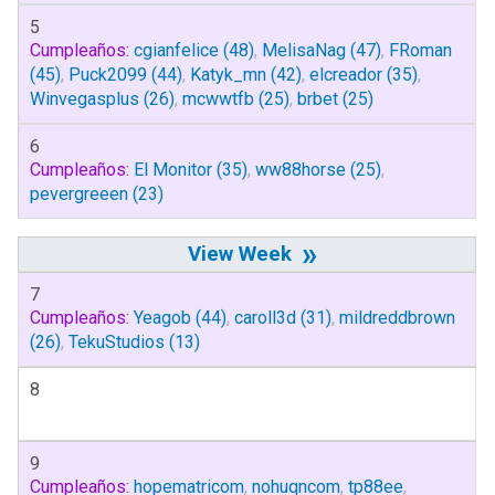
5
Cumpleaños:
cgianfelice
(48)
,
MelisaNag
(47)
,
FRoman
(45)
,
Puck2099
(44)
,
Katyk_mn
(42)
,
elcreador
(35)
,
Winvegasplus
(26)
,
mcwwtfb
(25)
,
brbet
(25)
6
Cumpleaños:
El Monitor
(35)
,
ww88horse
(25)
,
pevergreeen
(23)
»
7
Cumpleaños:
Yeagob
(44)
,
caroll3d
(31)
,
mildreddbrown
(26)
,
TekuStudios
(13)
8
9
Cumpleaños:
hopematricom
,
nohuqncom
,
tp88ee
,