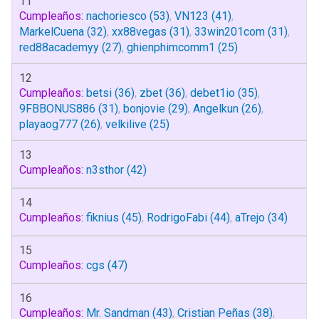
11
Cumpleaños:
nachoriesco
(53)
,
VN123
(41)
,
MarkelCuena
(32)
,
xx88vegas
(31)
,
33win201com
(31)
,
red88academyy
(27)
,
ghienphimcomm1
(25)
12
Cumpleaños:
betsi
(36)
,
zbet
(36)
,
debet1io
(35)
,
9FBBONUS886
(31)
,
bonjovie
(29)
,
Angelkun
(26)
,
playaog777
(26)
,
velkilive
(25)
13
Cumpleaños:
n3sthor
(42)
14
Cumpleaños:
fiknius
(45)
,
RodrigoFabi
(44)
,
aTrejo
(34)
15
Cumpleaños:
cgs
(47)
16
Cumpleaños:
Mr. Sandman
(43)
,
Cristian Peñas
(38)
,