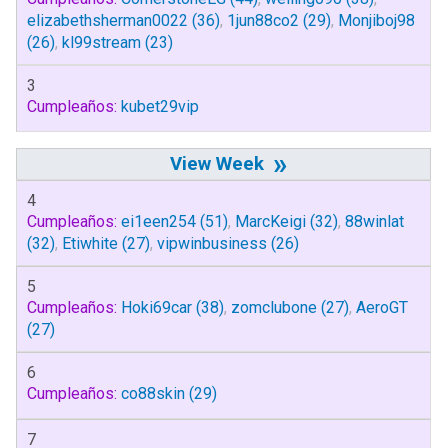
elizabethsherman0022
(36)
,
1jun88co2
(29)
,
Monjiboj98
(26)
,
kl99stream
(23)
3
Cumpleaños:
kubet29vip
»
4
Cumpleaños:
ei1een254
(51)
,
MarcKeigi
(32)
,
88winlat
(32)
,
Etiwhite
(27)
,
vipwinbusiness
(26)
5
Cumpleaños:
Hoki69car
(38)
,
zomclubone
(27)
,
AeroGT
(27)
6
Cumpleaños:
co88skin
(29)
7