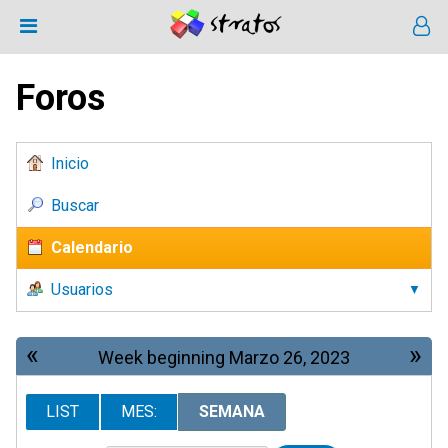
Foros
Inicio
Buscar
Calendario
Usuarios
«
»
Week beginning Marzo 26, 2023
LIST
MES:
SEMANA