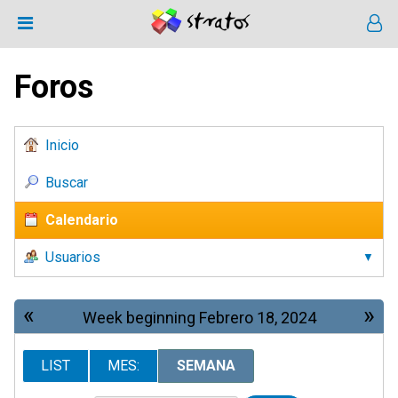
Foros
Inicio
Buscar
Calendario
Usuarios
«
»
Week beginning Febrero 18, 2024
LIST
MES:
SEMANA