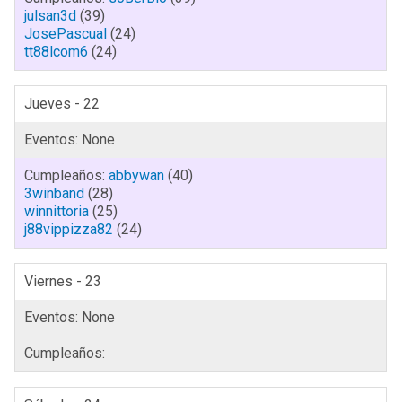
julsan3d
(39)
JosePascual
(24)
tt88lcom6
(24)
Jueves - 22
abbywan
(40)
3winband
(28)
winnittoria
(25)
j88vippizza82
(24)
Viernes - 23