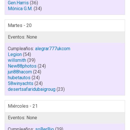
Gen.Harris
(36)
Mónica G.M.
(34)
Martes - 20
alegrar777ukcom
Legion
(54)
willsmith
(39)
New88photos
(24)
jun88hacom
(24)
hubetautos
(24)
58winyachts
(24)
desertsafaridubaigroug
(23)
Miércoles - 21
soBerBio
(39)