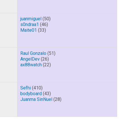
juanmiguel
(50)
s0ndraa1
(46)
Maite01
(33)
Raul Gonzalo
(51)
AngelDev
(26)
ax88watch
(22)
Sefhi
(410)
bodyboard
(43)
Juanma SinNuel
(28)