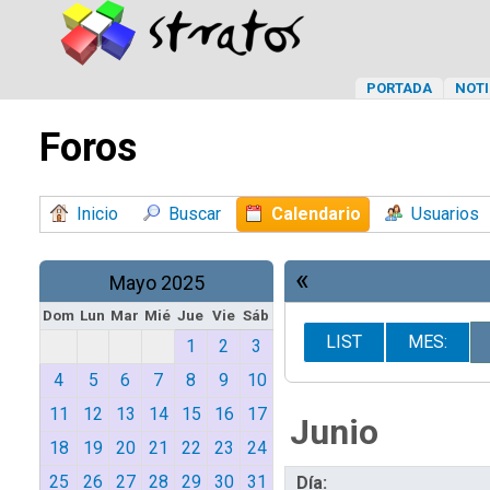
PORTADA
NOTI
Foros
Inicio
Buscar
Calendario
Usuarios
«
Mayo 2025
Dom
Lun
Mar
Mié
Jue
Vie
Sáb
LIST
MES:
1
2
3
4
5
6
7
8
9
10
11
12
13
14
15
16
17
Junio
18
19
20
21
22
23
24
25
26
27
28
29
30
31
Día: