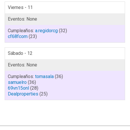
Viernes - 11
a.regidorcg
(32)
cf68fcom
(23)
Sábado - 12
tomasala
(36)
samuelro
(36)
69vn15onl
(28)
Dealproperties
(25)