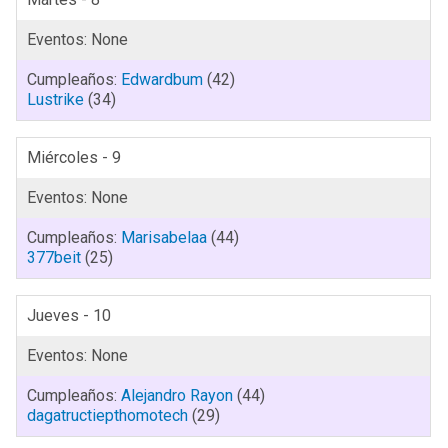
Edwardbum
(42)
Lustrike
(34)
Miércoles - 9
Marisabelaa
(44)
377beit
(25)
Jueves - 10
Alejandro Rayon
(44)
dagatructiepthomotech
(29)