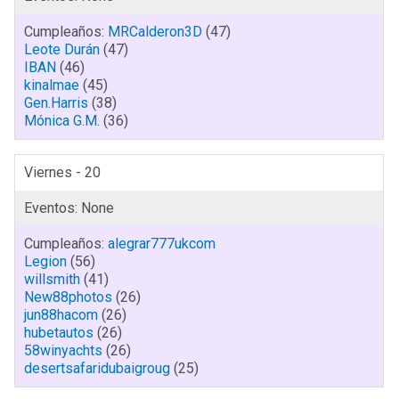
MRCalderon3D
(47)
Leote Durán
(47)
IBAN
(46)
kinalmae
(45)
Gen.Harris
(38)
Mónica G.M.
(36)
Viernes - 20
alegrar777ukcom
Legion
(56)
willsmith
(41)
New88photos
(26)
jun88hacom
(26)
hubetautos
(26)
58winyachts
(26)
desertsafaridubaigroug
(25)