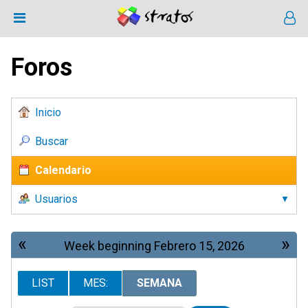
Foros
Inicio
Buscar
Calendario
Usuarios
«
»
Week beginning Febrero 15, 2026
LIST
MES:
SEMANA