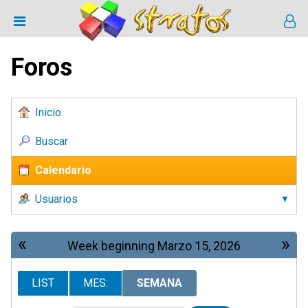
Foros
Inicio
Buscar
Calendario
Usuarios
«
»
Week beginning Marzo 15, 2026
LIST
MES:
SEMANA