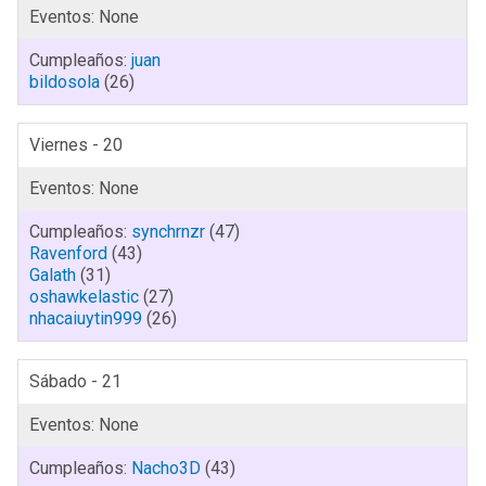
juan
bildosola
(26)
Viernes - 20
synchrnzr
(47)
Ravenford
(43)
Galath
(31)
oshawkelastic
(27)
nhacaiuytin999
(26)
Sábado - 21
Nacho3D
(43)