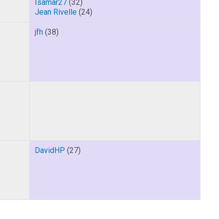
Isamar27
(32)
Jean Rivelle
(24)
jfh
(38)
DavidHP
(27)