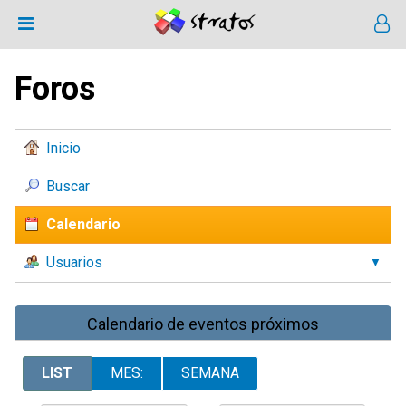
Foros
Inicio
Buscar
Calendario
Usuarios
Calendario de eventos próximos
LIST
MES:
SEMANA