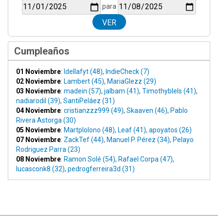
para
Cumpleaños
01 Noviembre
:
Idellafyt (48)
,
IndieCheck (7)
02 Noviembre
:
Lambert (45)
,
MariaGlezz (29)
03 Noviembre
:
madein (57)
,
jalbam (41)
,
Timothyblels (41)
,
nadiarodil (39)
,
SantiPeláez (31)
04 Noviembre
:
cristianzzz999 (49)
,
Skaaven (46)
,
Pablo
Rivera Astorga (30)
05 Noviembre
:
Martplolono (48)
,
Leaf (41)
,
apoyatos (26)
07 Noviembre
:
ZackTef (44)
,
Manuel P. Pérez (34)
,
Pelayo
Rodriguez Parra (23)
08 Noviembre
:
Ramon Solé (54)
,
Rafael Corpa (47)
,
lucasconk8 (32)
,
pedrogferreira3d (31)