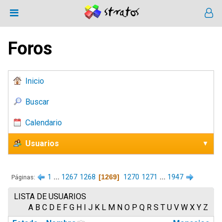
Foros
Inicio
Buscar
Calendario
Usuarios
1
...
1267
1268
1269
1270
1271
...
1947
Páginas
LISTA DE USUARIOS
A
B
C
D
E
F
G
H
I
J
K
L
M
N
O
P
Q
R
S
T
U
V
W
X
Y
Z