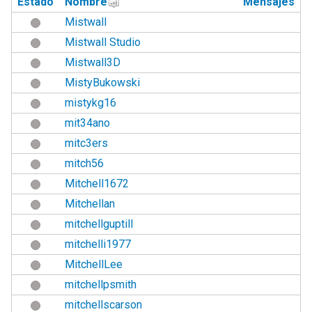
Estado
Nombre
Mensajes
Mistwall
Mistwall Studio
Mistwall3D
MistyBukowski
mistykg16
mit34ano
mitc3ers
mitch56
Mitchell1672
Mitchellan
mitchellguptill
mitchelli1977
MitchellLee
mitchellpsmith
mitchellscarson