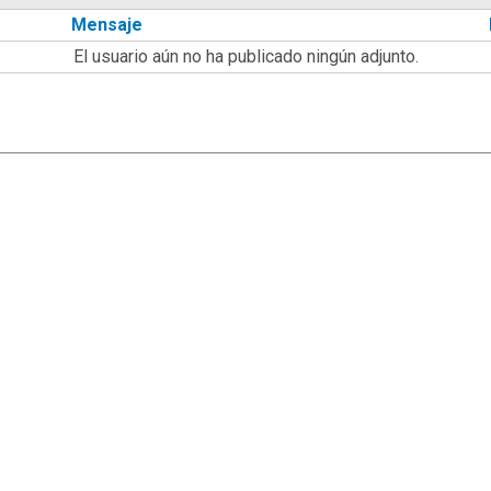
Mensaje
El usuario aún no ha publicado ningún adjunto.
|
,
SMF 2.1.7
SMF © 2013
Simple Machines