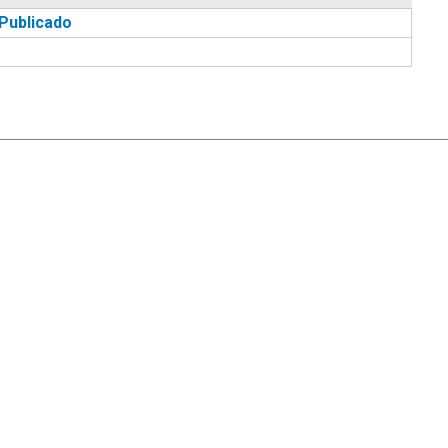
Publicado
|
Ayuda
Ir Arriba ▲