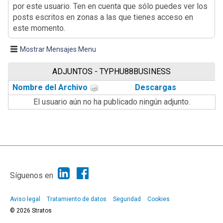
por este usuario. Ten en cuenta que sólo puedes ver los
posts escritos en zonas a las que tienes acceso en
este momento.
Mostrar Mensajes Menu
ADJUNTOS - TYPHU88BUSINESS
Nombre del Archivo
Descargas
El usuario aún no ha publicado ningún adjunto.
|
Ayuda
Ir Arriba ▲
|
,
SMF 2.1.7
SMF © 2013
Simple Machines
Síguenos en
Aviso legal
Tratamiento de datos
Seguridad
Cookies
© 2026 Stratos