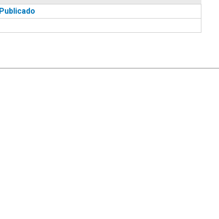
Publicado
|
Ayuda
Ir Arriba ▲