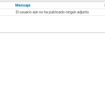
Mensaje
El usuario aún no ha publicado ningún adjunto.
|
,
SMF 2.1.7
SMF © 2013
Simple Machines