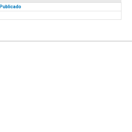
Publicado
|
Ayuda
Ir Arriba ▲