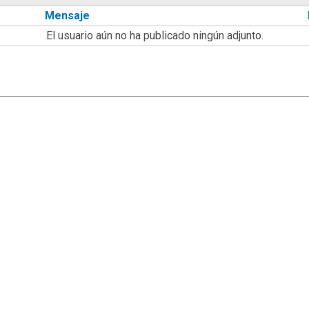
Mensaje
El usuario aún no ha publicado ningún adjunto.
|
,
SMF 2.1.7
SMF © 2013
Simple Machines