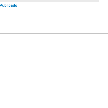
Publicado
|
Ayuda
Ir Arriba ▲