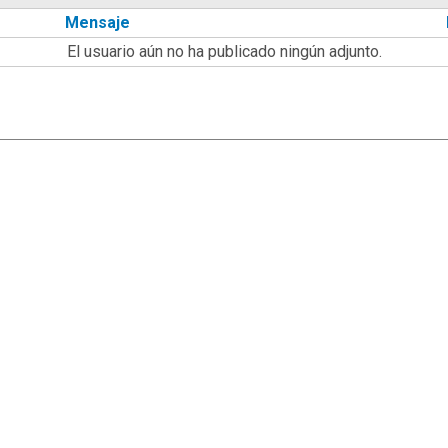
Mensaje
El usuario aún no ha publicado ningún adjunto.
|
,
SMF 2.1.7
SMF © 2013
Simple Machines