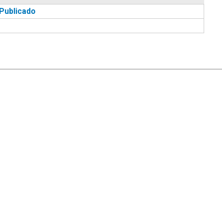
Publicado
|
Ayuda
Ir Arriba ▲