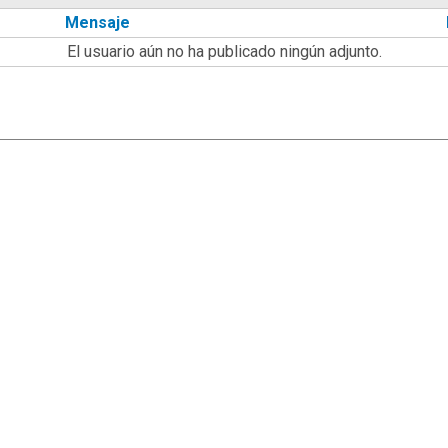
Mensaje
El usuario aún no ha publicado ningún adjunto.
|
,
SMF 2.1.7
SMF © 2013
Simple Machines