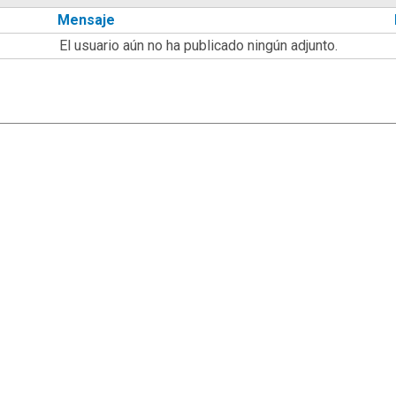
Mensaje
El usuario aún no ha publicado ningún adjunto.
|
,
SMF 2.1.7
SMF © 2013
Simple Machines