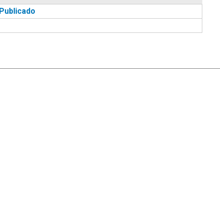
Publicado
|
Ayuda
Ir Arriba ▲