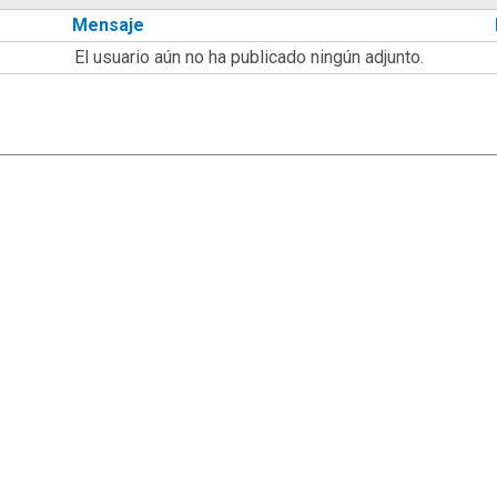
Mensaje
El usuario aún no ha publicado ningún adjunto.
|
,
SMF 2.1.7
SMF © 2013
Simple Machines