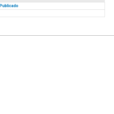
Publicado
|
Ayuda
Ir Arriba ▲