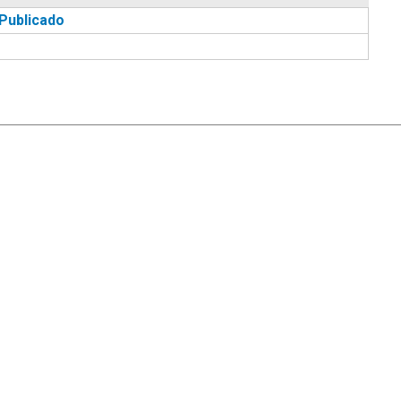
Publicado
|
Ayuda
Ir Arriba ▲