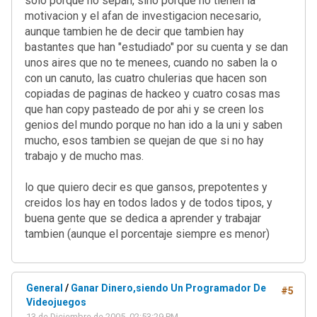
solo porque no sepan, sino porque no tienen la
motivacion y el afan de investigacion necesario,
aunque tambien he de decir que tambien hay
bastantes que han "estudiado" por su cuenta y se dan
unos aires que no te menees, cuando no saben la o
con un canuto, las cuatro chulerias que hacen son
copiadas de paginas de hackeo y cuatro cosas mas
que han copy pasteado de por ahi y se creen los
genios del mundo porque no han ido a la uni y saben
mucho, esos tambien se quejan de que si no hay
trabajo y de mucho mas.
lo que quiero decir es que gansos, prepotentes y
creidos los hay en todos lados y de todos tipos, y
buena gente que se dedica a aprender y trabajar
tambien (aunque el porcentaje siempre es menor)
General
/
Ganar Dinero,siendo Un Programador De
#5
Videojuegos
13 de Diciembre de 2005, 02:53:29 PM