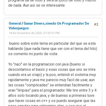
programa da de todo y sera un poco de todo y mucho
de nada. Aun asi se ve interesante
General
/
Ganar Dinero,siendo Un Programador De
#2
Videojuegos
18 de Diciembre de 2005, 07:30:51 PM
bueno sobre este tema en particular del que se esta
hablando (que nada tiene que ver con el tema del hilo)
os comento mi punto de vista.
Yo "naci" en la programacion con java (bueno si
descontamos el basic y esas cosas que uno se mira
cuando era un criajo) y la poo, entendi el sistema muy
rapidamente y java me parecio muy facil de usar, aun
las cosas "complicadas" se entendian facilmente y
eran "limpias" para el programador. Me tire entre 3 y 4
años solo tocando java, y de buenas a primeras tuve
que hacer cosas en c++ y os puedo asegurar que las
pase canutas para enterarme algo, y eso que al