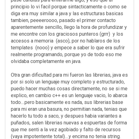
principio lo vi facil porque sintacticamente o como se
diga era muy similar a java y las estructuras basicas
tambien, peeeeroooo, pasado el primer contacto
aparentemente sencillo, llego la hora de profundizar y
me encontre con los graciosos punteros (grrr) y los
accesos a memoria (asco), por no hablaros de los
templates (nooo) y empece a saber lo que era sufrir
realmente programando, porque yo de todo eso me
olvidaba completamente en java.
Otra gran dificultad para mi fueron las librerias, java es
por si solo un lenguaje muy completo y estructurado,
puedo hacer muchas cosas directamente, no se si me
explico, en cambio c++ es un lenguaje vacio, lo abarca
todo....pero basicamente es nada, sus librerias base
para mi eran una basura, no permitian nada, tenias que
hacerlo tu todo a saco, y despues habia variantes a
puñados, salen librerias nuevas a espuertas de forma
que me senti a la vez agobiado y falto de recursos
(vaya impotentente total)....y encima no tenia string.