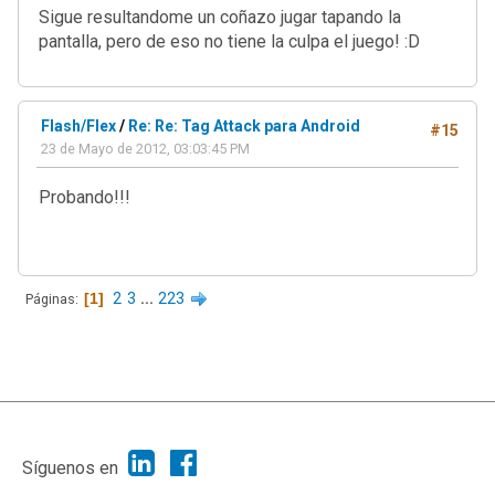
Sigue resultandome un coñazo jugar tapando la
pantalla, pero de eso no tiene la culpa el juego! :D
Flash/Flex
/
Re: Re: Tag Attack para Android
#15
23 de Mayo de 2012, 03:03:45 PM
Probando!!!
1
2
3
...
223
Páginas
|
Ayuda
Ir Arriba ▲
|
,
SMF 2.1.7
SMF © 2013
Simple Machines
Síguenos en