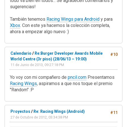
todo va bien en todos... Se agradecen comentarios y
sugerencias!
También tenemos
Racing Wings para Android
y para
Xbox
. Con este ya hacemos la colección completa,
ahora a empezar algo nuevo :)
Calendario
/
Re:Burger Developer Awards Mobile
#10
World Centre (3r piso) (28/06/13 – 19:00)
11 de Junio de 2013, 09:27:18 PM
Yo voy con mi compañero de
pncil.com
Presentamos
Racing Wings
, aspiramos a que nos toque el premio
"Random" :P
Proyectos
/
Re: Racing Wings (Android)
#11
27 de Octubre de 2012, 03:34:38 PM