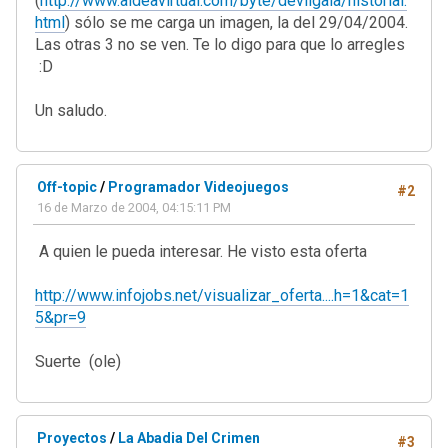
(
http://www.aldeavirtual.com/byte/devilgaia/historial.
html
) sólo se me carga un imagen, la del 29/04/2004.
Las otras 3 no se ven. Te lo digo para que lo arregles
:D
Un saludo.
Off-topic
/
Programador Videojuegos
#2
16 de Marzo de 2004, 04:15:11 PM
A quien le pueda interesar. He visto esta oferta
http://www.infojobs.net/visualizar_oferta....h=1&cat=1
5&pr=9
Suerte (ole)
Proyectos
/
La Abadia Del Crimen
#3