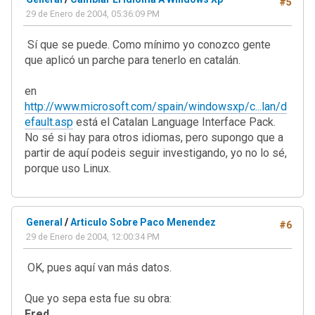
#5
29 de Enero de 2004, 05:36:09 PM
Sí que se puede. Como mínimo yo conozco gente
que aplicó un parche para tenerlo en catalán.
en
http://www.microsoft.com/spain/windowsxp/c...lan/d
efault.asp
está el Catalan Language Interface Pack.
No sé si hay para otros idiomas, pero supongo que a
partir de aquí podeis seguir investigando, yo no lo sé,
porque uso Linux.
General
/
Articulo Sobre Paco Menendez
#6
29 de Enero de 2004, 12:00:34 PM
OK, pues aquí van más datos.
Que yo sepa esta fue su obra:
Fred