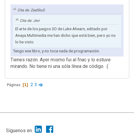
Cita de: ZaelSiuS
Cita de: Jevi
El arte de los juegos 3D de Luke Ahearn, editado por
Anaya Multimedia me han dicho que está bien, pero yo no
lo he visto.
Tengo ese libro, y no toca nada de programación.
Tienes razón. Ayer mismo fui al fnac y lo estuve
mirando. No tiene ni una sóla línea de código :(
1
2
3
Páginas
|
Ayuda
Ir Arriba ▲
|
,
SMF 2.1.7
SMF © 2013
Simple Machines
Síguenos en