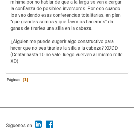
mínima por no hablar de que a la larga se van a cargar
la confianza de posibles inversores. Por eso cuando
los veo dando esas conferencias totalitarias, en plan
"que grandes somos y que favor os hacemos" da
ganas de tirarles una silla en la cabeza.
¿Alguien me puede sugerir algo constructivo para
hacer que no sea tirarles la silla a la cabeza? XDDD
(Contar hasta 10 no vale, luego vuelven al mismo rollo
XD)
1
Páginas
|
Ayuda
Ir Arriba ▲
|
,
SMF 2.1.7
SMF © 2013
Simple Machines
Síguenos en